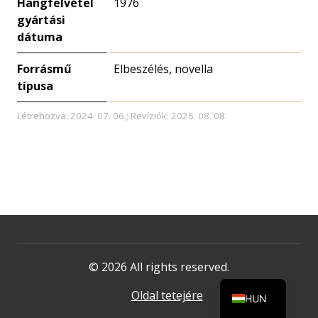
Hangfelvétel
1976
gyártási
dátuma
Forrásmű
Elbeszélés, novella
típusa
Létrehozva: 2024. 07. 06.; Revíziók: 2025. 08. 08.
© 2026 All rights reserved.
Oldal tetejére
HUN