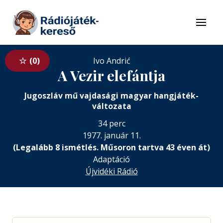
Tovább a navigációhoz
Tovább a tartalomhoz
Menü
0
Ivo Andrić
A Vezir elefántja
Jugoszláv mű vajdasági magyar hangjáték-
változata
34 perc
1977. január 11.
(Legalább 8 ismétlés. Műsoron tartva 43 éven át)
Adaptáció
Újvidéki Rádió