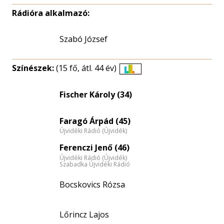
Rádióra alkalmazó:
Szabó József
Színészek:
(15 fő, átl. 44 év)
Életkori
eloszlás
Fischer Károly (34)
nagyítása
Faragó Árpád (45)
Újvidéki Rádió (Újvidék)
Ferenczi Jenő (46)
Újvidéki Rádió (Újvidék)
Szabadka Újvidéki Rádió
Bocskovics Rózsa
Lőrincz Lajos