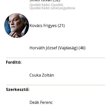
Újvidéki Rádió (Újvidék)
Újvidéki Rádió színészegyüttese
Kovács Frigyes (21)
Horváth József (Vajdaság) (46)
Fordító:
Csuka Zoltán
Szerkesztő:
Deák Ferenc