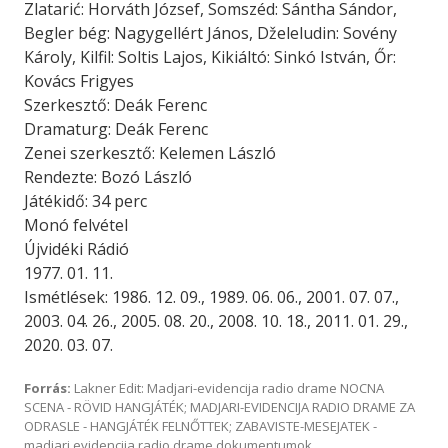
Zlatarić: Horváth József, Somszéd: Sántha Sándor,
Begler bég: Nagygellért János, Dželeludin: Sovény
Károly, Kilfil: Soltis Lajos, Kikiáltó: Sinkó István, Őr:
Kovács Frigyes
Szerkesztő: Deák Ferenc
Dramaturg: Deák Ferenc
Zenei szerkesztő: Kelemen László
Rendezte: Bozó László
Játékidő: 34 perc
Monó felvétel
Újvidéki Rádió
1977. 01. 11.
Ismétlések: 1986. 12. 09., 1989. 06. 06., 2001. 07. 07.,
2003. 04. 26., 2005. 08. 20., 2008. 10. 18., 2011. 01. 29.,
2020. 03. 07.
Forrás:
Lakner Edit: Madjari-evidencija radio drame NOCNA
SCENA - RÖVID HANGJÁTÉK; MADJARI-EVIDENCIJA RADIO DRAME ZA
ODRASLE - HANGJÁTÉK FELNŐTTEK; ZABAVISTE-MESEJATEK -
madjari evidencija radio drame dokumentumok