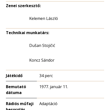
Zenei szerkesztő:
Kelemen László
Technikai munkatárs:
Dušan Stojičić
Koncz Sándor
Játékidő
34 perc
Bemutató
1977. január 11.
dátuma
Rádiós műfaji
Adaptáció
besorolás