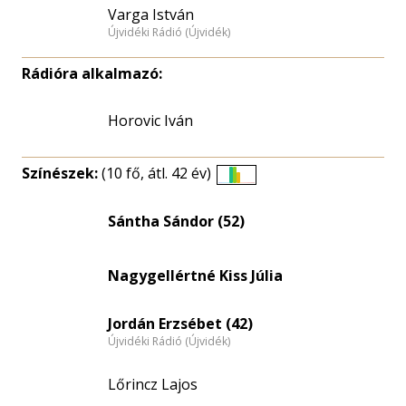
Varga István
Újvidéki Rádió (Újvidék)
Rádióra alkalmazó:
Horovic Iván
Színészek:
(10 fő, átl. 42 év)
Életkori
eloszlás
Sántha Sándor (52)
nagyítása
Nagygellértné Kiss Júlia
Jordán Erzsébet (42)
Újvidéki Rádió (Újvidék)
Lőrincz Lajos