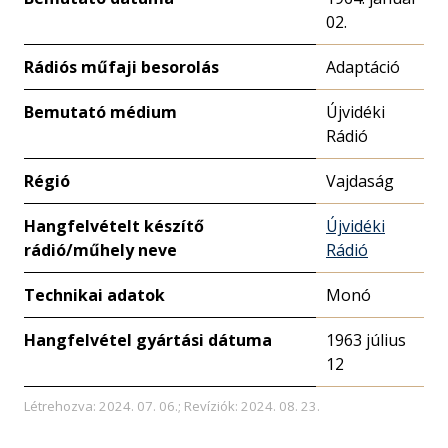
02.
Rádiós műfaji besorolás
Adaptáció
Bemutató médium
Újvidéki
Rádió
Régió
Vajdaság
Hangfelvételt készítő
Újvidéki
rádió/műhely neve
Rádió
Technikai adatok
Monó
Hangfelvétel gyártási dátuma
1963 július
12
Létrehozva: 2024. 07. 06.; Revíziók: 2024. 08. 23.