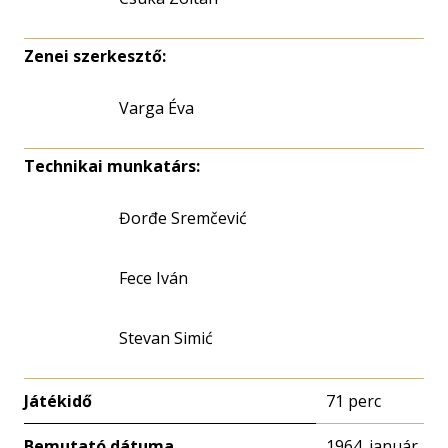
Zenei szerkesztő:
Varga Éva
Technikai munkatárs:
Đorđe Sremčević
Fece Iván
Stevan Simić
Játékidő
71 perc
Bemutató dátuma
1964. január