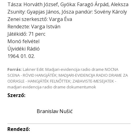
Tásza: Horváth József, Gyóka: Faragó Árpád, Aleksza
Zsunity: Gyapjas János, Jósza pandúr: Sovény Károly
Zenei szerkesztő: Varga Éva
Rendezte: Varga István
Játékidő: 71 perc
Monó felvétel
Újvidéki Rádió
1964. 01. 02.
Forrás:
Lakner Edit: Madjari-evidencija radio drame NOCNA
SCENA - RÖVID HANGJÁTÉK; MADJARI-EVIDENCIJA RADIO DRAME ZA
ODRASLE - HANGJÁTÉK FELNŐTTEK; ZABAVISTE-MESEJATEK -
madjari evidencija radio drame dokumentumok
Szerző:
Branislav Nušić
Rendező: