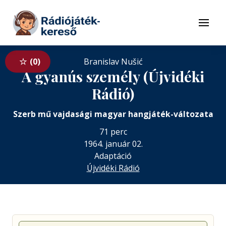
Tovább a navigációhoz
Tovább a tartalomhoz
Menü
0
Branislav Nušić
A gyanús személy (Újvidéki
Rádió)
Szerb mű vajdasági magyar hangjáték-változata
71 perc
1964. január 02.
Adaptáció
Újvidéki Rádió