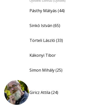
Újvidéki Színház (Újvidék)
Pásthy Mátyás (44)
Sinkó István (65)
Törteli László (33)
Kákonyi Tibor
Simon Mihály (25)
Giricz Attila (24)