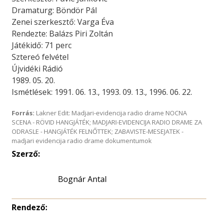
Dramaturg: Böndör Pál
Zenei szerkesztő: Varga Éva
Rendezte: Balázs Piri Zoltán
Játékidő: 71 perc
Sztereó felvétel
Újvidéki Rádió
1989. 05. 20.
Ismétlések: 1991. 06. 13., 1993. 09. 13., 1996. 06. 22.
Forrás:
Lakner Edit: Madjari-evidencija radio drame NOCNA
SCENA - RÖVID HANGJÁTÉK; MADJARI-EVIDENCIJA RADIO DRAME ZA
ODRASLE - HANGJÁTÉK FELNŐTTEK; ZABAVISTE-MESEJATEK -
madjari evidencija radio drame dokumentumok
Szerző:
Bognár Antal
Rendező: