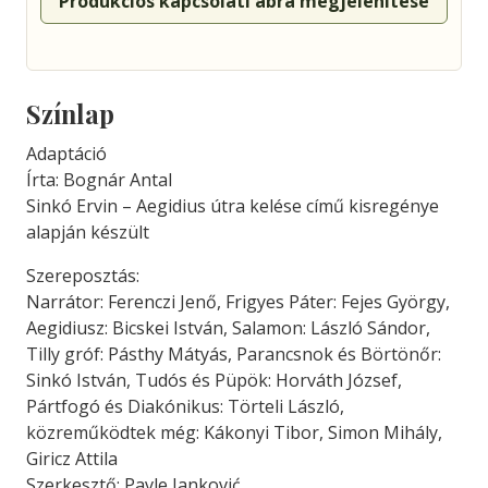
Produkciós kapcsolati ábra megjelenítése
Színlap
Adaptáció
Írta: Bognár Antal
Sinkó Ervin – Aegidius útra kelése című kisregénye
alapján készült
Szereposztás:
Narrátor: Ferenczi Jenő, Frigyes Páter: Fejes György,
Aegidiusz: Bicskei István, Salamon: László Sándor,
Tilly gróf: Pásthy Mátyás, Parancsnok és Börtönőr:
Sinkó István, Tudós és Püpök: Horváth József,
Pártfogó és Diakónikus: Törteli László,
közreműködtek még: Kákonyi Tibor, Simon Mihály,
Giricz Attila
Szerkesztő: Pavle Janković