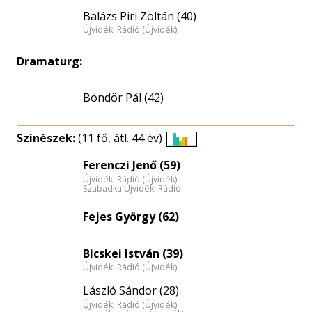
Balázs Piri Zoltán (40)
Újvidéki Rádió (Újvidék)
Dramaturg:
Böndör Pál (42)
Színészek:
(11 fő, átl. 44 év)
Életkori
Ferenczi Jenő (59)
eloszlás
Újvidéki Rádió (Újvidék)
nagyítása
Szabadka Újvidéki Rádió
Fejes György (62)
Bicskei István (39)
Újvidéki Rádió (Újvidék)
László Sándor (28)
Újvidéki Rádió (Újvidék)