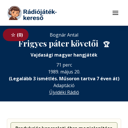
Tovább a navigációhoz
Tovább a tartalomhoz
Menü
0
Bognár Antal
Frigyes páter követői
🏆
Vajdasági magyar hangjáték
71 perc
1989. május 20.
(Legalább 3 ismétlés. Műsoron tartva 7 éven át)
Adaptáció
Újvidéki Rádió