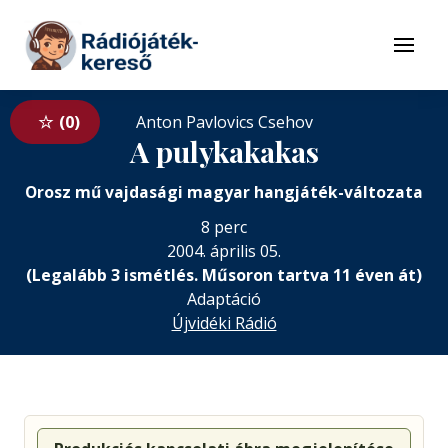
Tovább a navigációhoz
Tovább a tartalomhoz
Menü
0
Anton Pavlovics Csehov
A pulykakakas
Orosz mű vajdasági magyar hangjáték-változata
8 perc
2004. április 05.
(Legalább 3 ismétlés. Műsoron tartva 11 éven át)
Adaptáció
Újvidéki Rádió