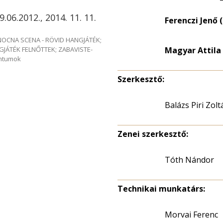
9.06.2012., 2014. 11. 11.
Ferenczi Jenő (
e NOCNA SCENA - RÖVID HANGJÁTÉK;
GJÁTÉK FELNŐTTEK; ZABAVISTE-
Magyar Attila 
entumok
Szerkesztő:
Balázs Piri Zolt
Zenei szerkesztő:
Tóth Nándor
Technikai munkatárs:
Morvai Ferenc