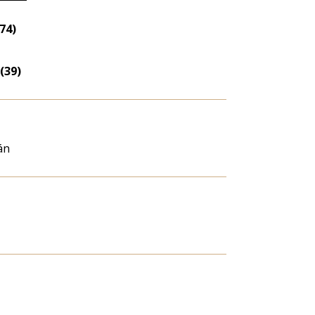
Életkori
eloszlás
74)
nagyítása
(39)
án