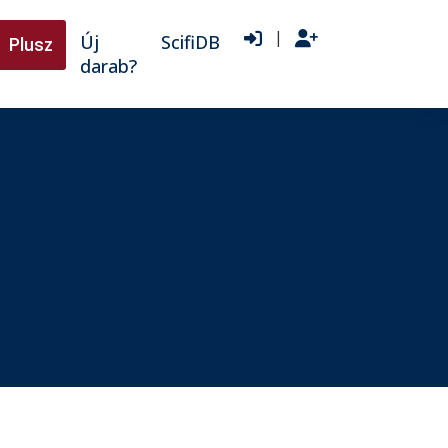
|
Új
ScifiDB
Plusz
darab?