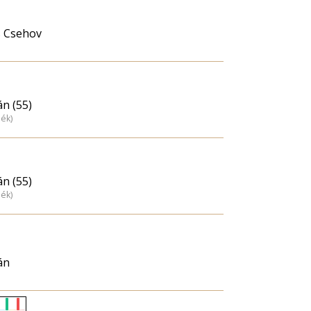
s Csehov
án (55)
dék)
án (55)
dék)
án