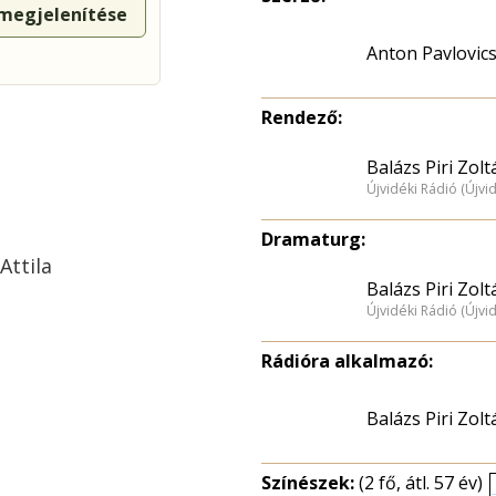
 megjelenítése
Anton Pavlovic
Rendező:
Balázs Piri Zolt
Újvidéki Rádió (Újvi
Dramaturg:
Attila
Balázs Piri Zolt
Újvidéki Rádió (Újvi
Rádióra alkalmazó:
Balázs Piri Zolt
Színészek:
(2 fő, átl. 57 év)