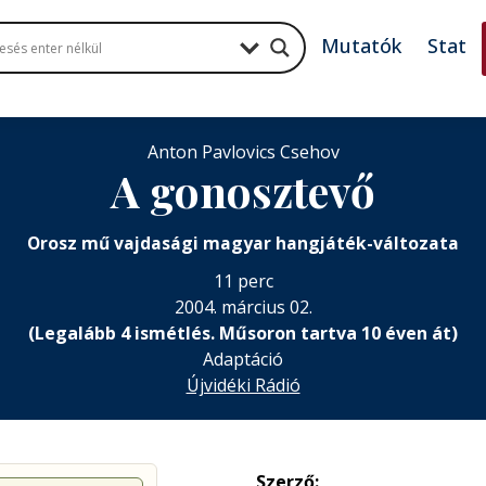
Mutatók
Stat
Anton Pavlovics Csehov
A gonosztevő
Orosz mű vajdasági magyar hangjáték-változata
11 perc
2004. március 02.
(Legalább 4 ismétlés. Műsoron tartva 10 éven át)
Adaptáció
Újvidéki Rádió
Szerző: