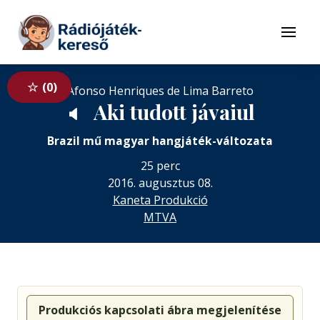
Tovább a navigációhoz
Tovább a tartalomhoz
Menü
0
Afonso Henriques de Lima Barreto
Aki tudott jávaiul
🔈
Brazil mű magyar hangjáték-változata
25 perc
2016. augusztus 08.
Kaneta Produkció
MTVA
Produkciós kapcsolati ábra megjelenítése