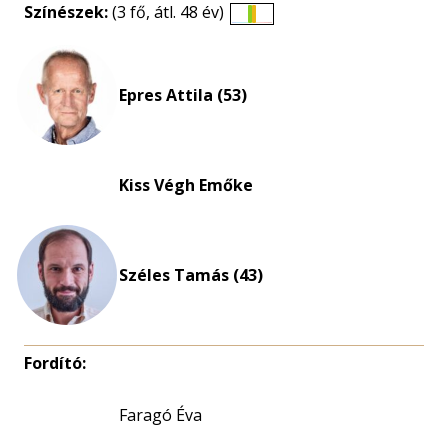
Színészek:
(3 fő, átl. 48 év)
Életkori
eloszlás
nagyítása
Epres Attila (53)
Kiss Végh Emőke
Széles Tamás (43)
Fordító:
Faragó Éva