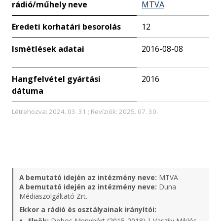
rádió/műhely neve
MTVA
Eredeti korhatári besorolás
12
Ismétlések adatai
2016-08-08
Hangfelvétel gyártási
2016
dátuma
Létrehozva: 2024. 03. 31.; Revíziók: 2025. 07. 30.
A bemutató idején az intézmény neve:
MTVA
A bemutató idején az intézmény neve:
Duna
Médiaszolgáltató Zrt.
Ekkor a rádió és osztályainak irányítói:
Elnök:
Dobos Menyhért (2015-2018) | Vaszily Miklós