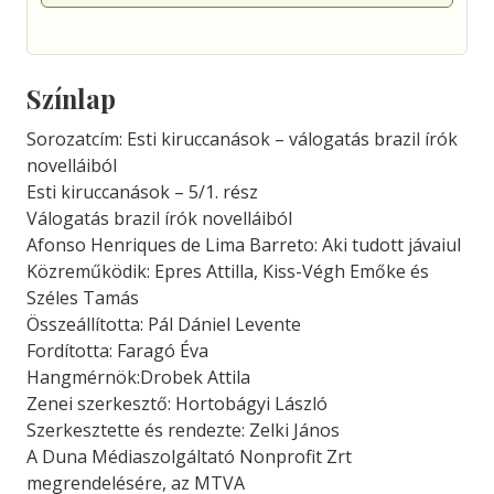
Színlap
Sorozatcím: Esti kiruccanások – válogatás brazil írók
novelláiból
Esti kiruccanások – 5/1. rész
Válogatás brazil írók novelláiból
Afonso Henriques de Lima Barreto: Aki tudott jávaiul
Közreműködik: Epres Attilla, Kiss-Végh Emőke és
Széles Tamás
Összeállította: Pál Dániel Levente
Fordította: Faragó Éva
Hangmérnök:Drobek Attila
Zenei szerkesztő: Hortobágyi László
Szerkesztette és rendezte: Zelki János
A Duna Médiaszolgáltató Nonprofit Zrt
megrendelésére, az MTVA