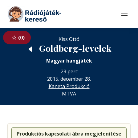
Tovább a navigációhoz
Tovább a tartalomhoz
Menü
0
Kiss Ottó
Goldberg-levelek
🔈
Magyar hangjáték
23 perc
2015. december 28.
Kaneta Produkció
MTVA
Produkciós kapcsolati ábra megjelenítése