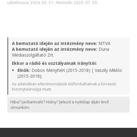
Létrehozva: 2024. 03. 31.; Revíziók: 2025. 07. 30.
A bemutató idején az intézmény neve:
MTVA
A bemutató idején az intézmény neve:
Duna
Médiaszolgáltató Zrt.
Ekkor a rádió és osztályainak irányítói:
Elnök:
Dobos Menyhért (2015-2018) | Vaszily Miklós
(2015-2018);
Az adatokban ellentmondások előfordulhatnak a források
bizonytalansága miatt.
Hiba? Javítanivaló? Hiány? Jelezd a nyitólap alján levő
címünkön.