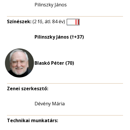
Pilinszky János
Színészek:
(2 fő, átl. 84 év)
Életkori
eloszlás
Pilinszky János (†+37)
nagyítása
Blaskó Péter (70)
Zenei szerkesztő:
Dévény Mária
Technikai munkatárs: