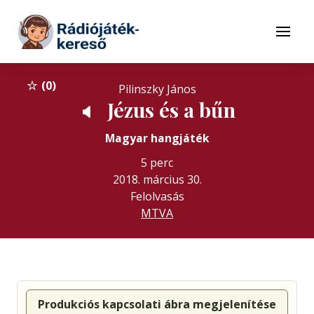
Tovább a navigációhoz
Tovább a tartalomhoz
Menü
0
Pilinszky János
Jézus és a bűn
🔈
Magyar hangjáték
5 perc
2018. március 30.
Felolvasás
MTVA
Produkciós kapcsolati ábra megjelenítése