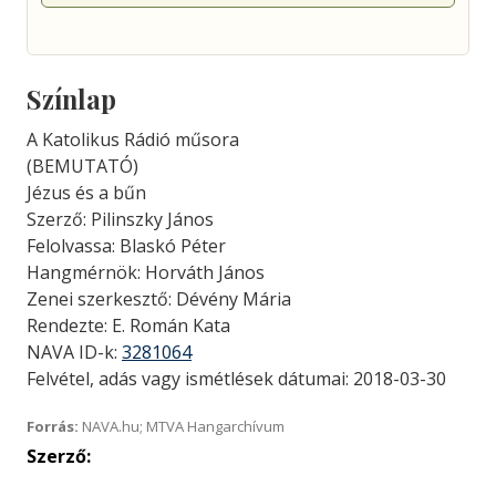
Színlap
A Katolikus Rádió műsora
(BEMUTATÓ)
Jézus és a bűn
Szerző: Pilinszky János
Felolvassa: Blaskó Péter
Hangmérnök: Horváth János
Zenei szerkesztő: Dévény Mária
Rendezte: E. Román Kata
NAVA ID-k:
3281064
Felvétel, adás vagy ismétlések dátumai: 2018-03-30
Forrás:
NAVA.hu; MTVA Hangarchívum
Szerző: