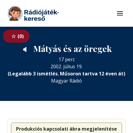
Tovább a navigációhoz
Tovább a tartalomhoz
Menü
0
Mátyás és az öregek
🔈
17 perc
2002. július 19.
(Legalább 3 ismétlés. Műsoron tartva 12 éven át)
Magyar Rádió
Produkciós kapcsolati ábra megjelenítése