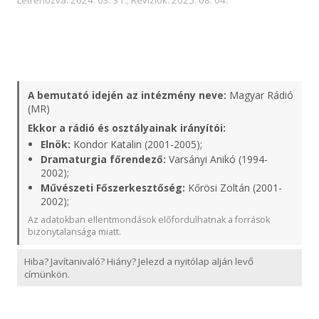
Létrehozva: 2024. 03. 31.; Revíziók: 2025. 08. 04.
A bemutató idején az intézmény neve:
Magyar Rádió
(MR)
Ekkor a rádió és osztályainak irányítói:
Elnök:
Kondor Katalin (2001-2005);
Dramaturgia főrendező:
Varsányi Anikó (1994-
2002);
Művészeti Főszerkesztőség:
Kőrösi Zoltán (2001-
2002);
Az adatokban ellentmondások előfordulhatnak a források
bizonytalansága miatt.
Hiba? Javítanivaló? Hiány? Jelezd a nyitólap alján levő
címünkön.