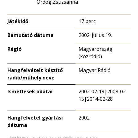
Ördög Zsuzsanna
Játékidő
17 perc
Bemutató dátuma
2002. július 19.
Régió
Magyarország
(közrádió)
Hangfelvételt készítő
Magyar Rádió
rádió/műhely neve
Ismétlések adatai
2002-07-19|2008-02-
15|2014-02-28
Hangfelvétel gyártási
2002
dátuma