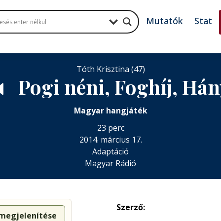
Mutatók
Stat
Tóth Krisztina (47)
Pogi néni, Foghíj, Hán

Magyar hangjáték
23 perc
2014. március 17.
Adaptáció
Magyar Rádió
Szerző:
 megjelenítése