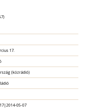
57)
cius 17.
ó
szág (közrádió)
Rádió
17|2014-05-07