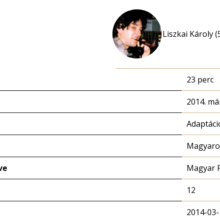
Liszkai Károly (
23 perc
2014. már
Adaptáci
Magyaror
ve
Magyar 
12
2014-03-