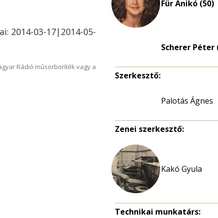
Für Anikó (50)
ai: 2014-03-17|2014-05-
Scherer Péter 
Magyar Rádió műsorboríték vagy a
Szerkesztő:
Palotás Ágnes
Zenei szerkesztő:
Kakó Gyula
Technikai munkatárs: