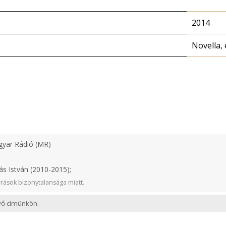
2014
Novella, 
yar Rádió (MR)
ás István (2010-2015);
rások bizonytalansága miatt.
evő címünkön.