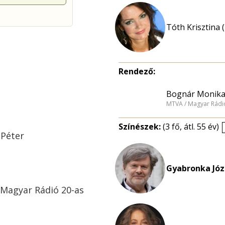
Tóth Krisztina 
Rendező:
Bognár Monik
MTVA / Magyar Rádi
Színészek:
(3 fő, átl. 55 év)
 Péter
Gyabronka Józ
a Magyar Rádió 20-as