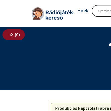
Tovább a navigációhoz
Tovább a tartalomhoz
Hírek
0

Produkciós kapcsolati ábra