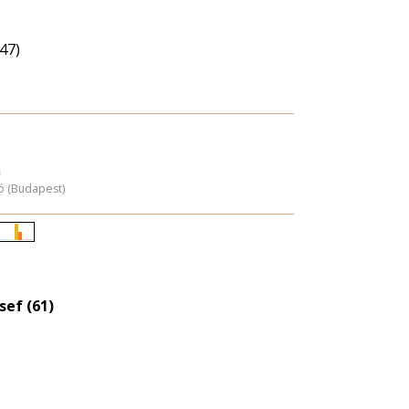
(47)
a
ó (Budapest)
Életkori
eloszlás
nagyítása
sef (61)