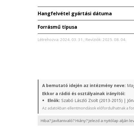
Hangfelvétel gyártási dátuma
Forrásmű típusa
Létrehozva: 2024. 03. 31.; Revíziók: 2025. 08. 04.
A bemutató idején az intézmény neve:
Mag
Ekkor a rádió és osztályainak irányítói:
Elnök:
Szabó László Zsolt (2013-2015) | Jón
Az adatokban ellentmondások előfordulhatnak a for
Hiba? Javítanivaló? Hiány? Jelezd a nyitólap alján l