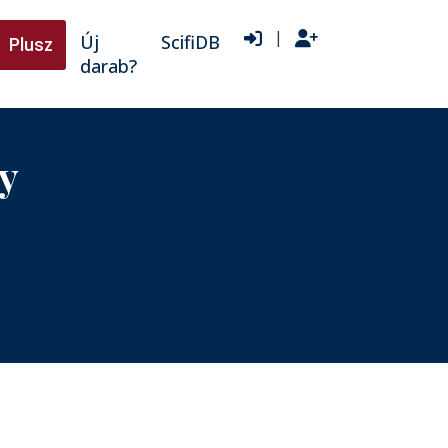
|
Új
ScifiDB
Plusz
darab?
y