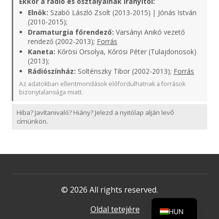
Ekkor a rádió és osztályainak irányítói:
Elnök:
Szabó László Zsolt (2013-2015) | Jónás István
(2010-2015);
Dramaturgia főrendező:
Varsányi Anikó vezető
rendező (2002-2013);
Forrás
Kaneta:
Kőrösi Orsolya, Kőrösi Péter (Tulajdonosok)
(2013);
Rádiószínház:
Solténszky Tibor (2002-2013);
Forrás
Az adatokban ellentmondások előfordulhatnak a források
bizonytalansága miatt.
Hiba? Javítanivaló? Hiány? Jelezd a nyitólap alján levő
címünkön.
© 2026 All rights reserved.
Oldal tetejére
HUN