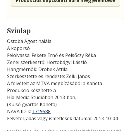
Produkciós kapcsolati ábra megjelenítése
Színlap
Ostoba Ágost halála
A koporsó
Felolvassa: Fekete Ernő és Pelsőczy Réka
Zenei szerkesztő: Hortobágyi László
Hangmérnök: Drobek Attila
Szerkesztette és rendezte: Zelki János
A felvételt az MTVA megbízásából a Kaneta
Produkció készítette a
Híd-Média Stúdióban 2013-ban.
(Külső gyártás Kanéta)
NAVA ID-k:
1719588
Felvétel, adás vagy ismétlések dátumai: 2013-10-04