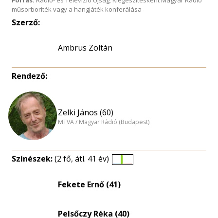
Forrás:
Rádió- és Televízió Újság; Kiegészítésként Magyar Rádió
műsorboríték vagy a hangjáték konferálása
Szerző:
Ambrus Zoltán
Rendező:
Zelki János (60)
MTVA / Magyar Rádió (Budapest)
Színészek:
(2 fő, átl. 41 év)
Életkori
eloszlás
Fekete Ernő (41)
nagyítása
Pelsőczy Réka (40)