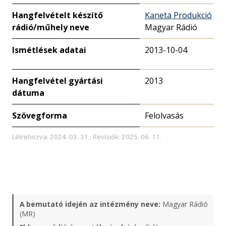
Hangfelvételt készítő
Kaneta Produkció
rádió/műhely neve
Magyar Rádió
Ismétlések adatai
2013-10-04
Hangfelvétel gyártási
2013
dátuma
Szövegforma
Felolvasás
Létrehozva: 2024. 03. 31.; Revíziók: 2025. 06. 11.
A bemutató idején az intézmény neve:
Magyar Rádió
(MR)