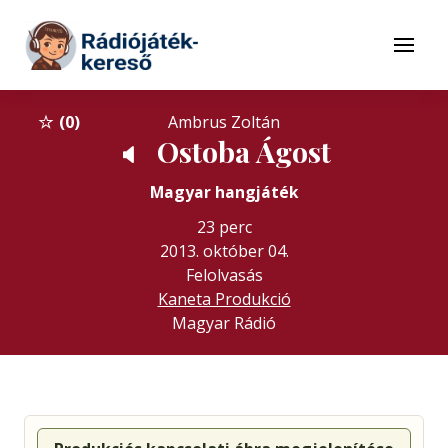
Tovább a navigációhoz
Tovább a tartalomhoz
Menü
0
Ambrus Zoltán
Ostoba Ágost
🔈
Magyar hangjáték
23 perc
2013. október 04.
Felolvasás
Kaneta Produkció
Magyar Rádió