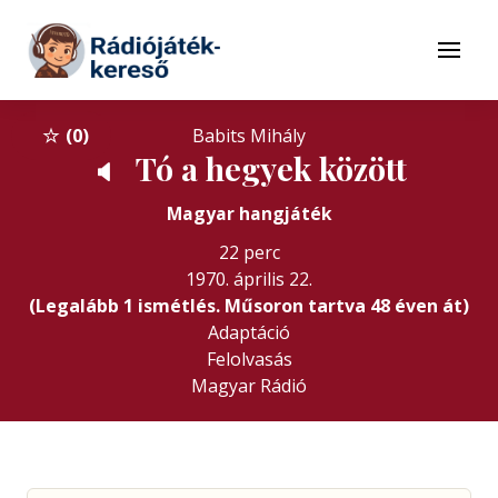
Tovább a navigációhoz
Tovább a tartalomhoz
Menü
0
Babits Mihály
Tó a hegyek között
🔈
Magyar hangjáték
22 perc
1970. április 22.
(Legalább 1 ismétlés. Műsoron tartva 48 éven át)
Adaptáció
Felolvasás
Magyar Rádió