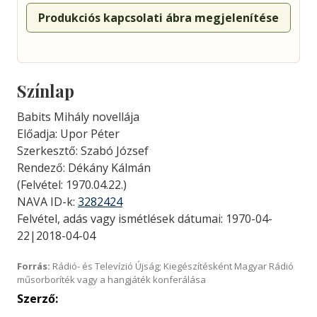
Produkciós kapcsolati ábra megjelenítése
Színlap
Babits Mihály novellája
Előadja: Upor Péter
Szerkesztő: Szabó József
Rendező: Dékány Kálmán
(Felvétel: 1970.04.22.)
NAVA ID-k:
3282424
Felvétel, adás vagy ismétlések dátumai: 1970-04-
22|2018-04-04
Forrás:
Rádió- és Televízió Újság; Kiegészítésként Magyar Rádió
műsorboríték vagy a hangjáték konferálása
Szerző: