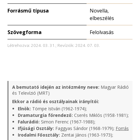
Forrásmű típusa
Novella,
elbeszélés
Szövegforma
Felolvasás
Létrehozva: 2024. 03. 31.; Revíziók: 2024. 07. 03.
A bemutató idején az intézmény neve:
Magyar Rádió
és Televízió (MRT)
Ekkor a rádió és osztályainak irányítói:
Elnök:
Tömpe István (1962-1974);
Dramaturgia főrendező:
Cserés Miklós (1958-1981);
Falurádió:
Simon Ferenc (1967-1988);
Ifjúsági Osztály:
Faggyas Sándor (1968-1979);
Forrás
Irodalmi Főosztály:
Zentai János (1963-1973);