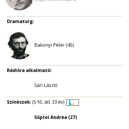
Dramaturg:
Bakonyi Péter (45)
Rádióra alkalmazó:
Sári László
Színészek:
(5 fő, átl. 33 év)
Életkori
eloszlás
Söptei Andrea (27)
nagyítása