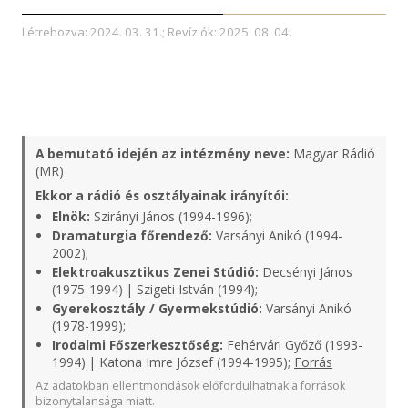
Létrehozva: 2024. 03. 31.; Revíziók: 2025. 08. 04.
A bemutató idején az intézmény neve:
Magyar Rádió
(MR)
Ekkor a rádió és osztályainak irányítói:
Elnök:
Szirányi János (1994-1996);
Dramaturgia főrendező:
Varsányi Anikó (1994-
2002);
Elektroakusztikus Zenei Stúdió:
Decsényi János
(1975-1994) | Szigeti István (1994);
Gyerekosztály / Gyermekstúdió:
Varsányi Anikó
(1978-1999);
Irodalmi Főszerkesztőség:
Fehérvári Győző (1993-
1994) | Katona Imre József (1994-1995);
Forrás
Az adatokban ellentmondások előfordulhatnak a források
bizonytalansága miatt.