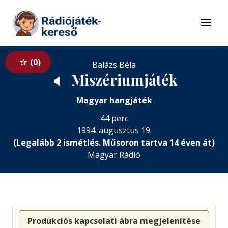
Tovább a navigációhoz
Tovább a tartalomhoz
Menü
0
Balázs Béla
Miszériumjáték
🔈
Magyar hangjáték
44 perc
1994. augusztus 19.
(Legalább 2 ismétlés. Műsoron tartva 14 éven át)
Magyar Rádió
Produkciós kapcsolati ábra megjelenítése