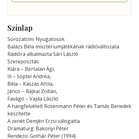
Színlap
Sorozatcím: Nyugatosok
Balázs Béla misztériumjátékának rádióváltozata
Rádióra alkalmazta Sári László
Szereposztás:
Klára – Bertalan Ági,
Ili – Söptei Andrea,
Béla – Kaszás Attila,
János – Rajkai Zoltán,
Favágó – Vajda László
A hangfelvételt Rosenmann Péter és Tamás Benedek
készítette
A zenét Demjén Erzsi válogatta
Dramaturg: Bakonyi Péter
Rendezo: Gothár Péter (1994)