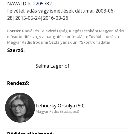
NAVA ID-k:
2205782
Felvétel, adás vagy ismétlések dátumai: 2003-06-
28|2015-05-24|2016-03-26
Forrás:
Rádió- és Televízió Újság; Kiegészítésként Magyar Rádió
műsorboríték vagy a hangjáték konferálása; További forrás a
Magyar Rádió Irodalmi Osztályának ún. "Skontró" adatai
Szerző:
Selma Lagerlöf
Rendező:
Lehoczky Orsolya (50)
Magyar Rádió (Budapest)