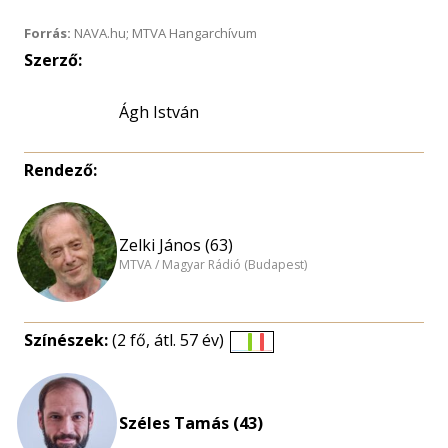
Forrás:
NAVA.hu; MTVA Hangarchívum
Szerző:
Ágh István
Rendező:
Zelki János (63)
MTVA / Magyar Rádió (Budapest)
Színészek:
(2 fő, átl. 57 év)
Életkori
eloszlás
nagyítása
Széles Tamás (43)