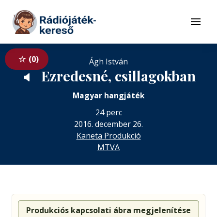
Tovább a navigációhoz
Tovább a tartalomhoz
Menü
0
Ágh István
Ezredesné, csillagokban
🔈
Magyar hangjáték
24 perc
2016. december 26.
Kaneta Produkció
MTVA
Produkciós kapcsolati ábra megjelenítése