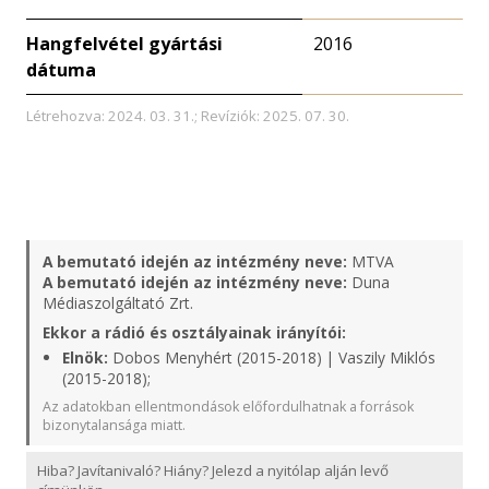
Hangfelvétel gyártási
2016
dátuma
Létrehozva: 2024. 03. 31.; Revíziók: 2025. 07. 30.
A bemutató idején az intézmény neve:
MTVA
A bemutató idején az intézmény neve:
Duna
Médiaszolgáltató Zrt.
Ekkor a rádió és osztályainak irányítói:
Elnök:
Dobos Menyhért (2015-2018) | Vaszily Miklós
(2015-2018);
Az adatokban ellentmondások előfordulhatnak a források
bizonytalansága miatt.
Hiba? Javítanivaló? Hiány? Jelezd a nyitólap alján levő