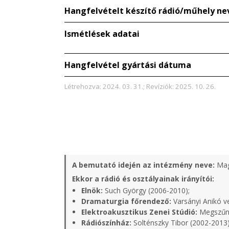
Hangfelvételt készítő rádió/műhely ne
Ismétlések adatai
Hangfelvétel gyártási dátuma
Létrehozva: 2024. 03. 31.; Revíziók: 2025. 10. 26.
A bemutató idején az intézmény neve:
Mag
Ekkor a rádió és osztályainak irányítói:
Elnök:
Such György (2006-2010);
Dramaturgia főrendező:
Varsányi Anikó v
Elektroakusztikus Zenei Stúdió:
Megszűni
Rádiószínház:
Solténszky Tibor (2002-2013