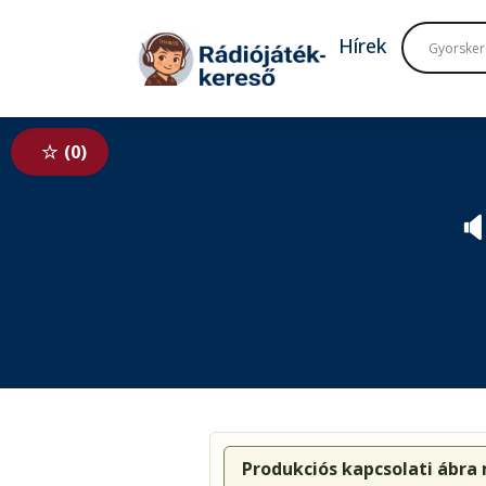
Tovább a navigációhoz
Tovább a tartalomhoz
Hírek
0

Produkciós kapcsolati ábra