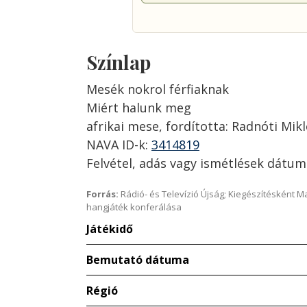
Színlap
Mesék nokrol férfiaknak
Miért halunk meg
afrikai mese, fordította: Radnóti Mik
NAVA ID-k:
3414819
Felvétel, adás vagy ismétlések dátum
Forrás:
Rádió- és Televízió Újság; Kiegészítésként 
hangjáték konferálása
Játékidő
Bemutató dátuma
Régió