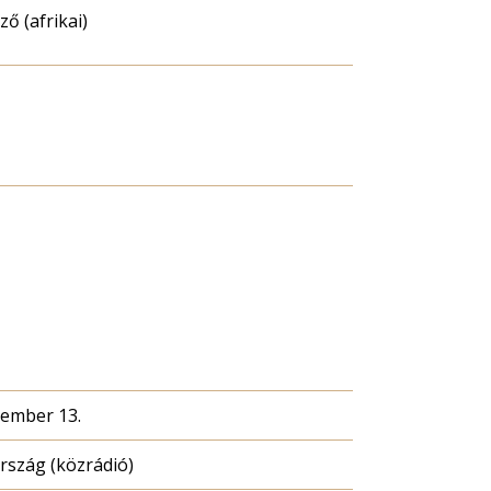
ő (afrikai)
cember 13.
szág (közrádió)