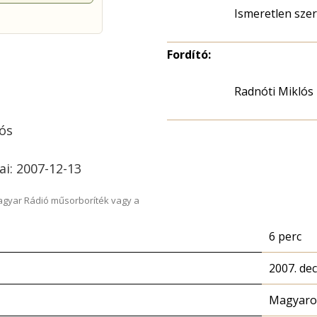
Ismeretlen szerz
Fordító:
Radnóti Miklós
lós
ai: 2007-12-13
Magyar Rádió műsorboríték vagy a
6 perc
2007. de
Magyaror