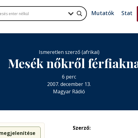
Mutatók
Stat
Ismeretlen szerző (afrikai)
Mesék nőkről férfiakn

6 perc
2007. december 13.
Magyar Rádió
Szerző:
 megjelenítése