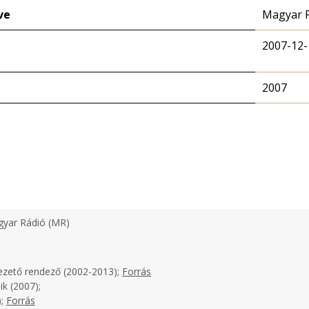
ve
Magyar 
2007-12-
2007
yar Rádió (MR)
ezető rendező (2002-2013);
Forrás
k (2007);
);
Forrás