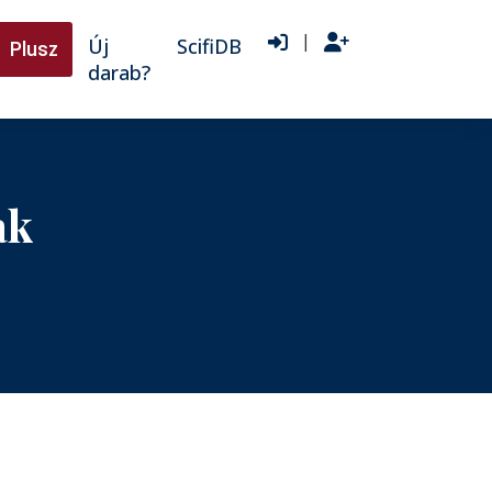
|
Új
ScifiDB
Plusz
darab?
ak