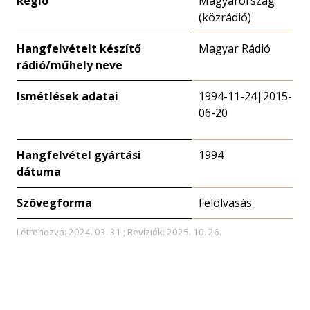
Régió
Magyarország
(közrádió)
Hangfelvételt készítő
Magyar Rádió
rádió/műhely neve
Ismétlések adatai
1994-11-24|2015-
06-20
Hangfelvétel gyártási
1994
dátuma
Szövegforma
Felolvasás
Létrehozva: 2024. 03. 31.; Revíziók: 2025. 10. 26.