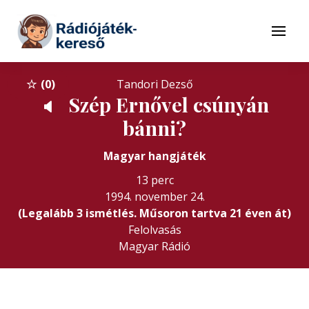
Tovább a navigációhoz
Tovább a tartalomhoz
Menü
0
Tandori Dezső
Szép Ernővel csúnyán
🔈
bánni?
Magyar hangjáték
13 perc
1994. november 24.
(Legalább 3 ismétlés. Műsoron tartva 21 éven át)
Felolvasás
Magyar Rádió