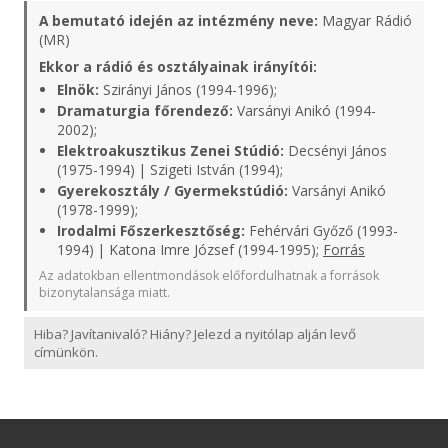
A bemutató idején az intézmény neve:
Magyar Rádió
(MR)
Ekkor a rádió és osztályainak irányítói:
Elnök:
Szirányi János (1994-1996);
Dramaturgia főrendező:
Varsányi Anikó (1994-
2002);
Elektroakusztikus Zenei Stúdió:
Decsényi János
(1975-1994) | Szigeti István (1994);
Gyerekosztály / Gyermekstúdió:
Varsányi Anikó
(1978-1999);
Irodalmi Főszerkesztőség:
Fehérvári Győző (1993-
1994) | Katona Imre József (1994-1995);
Forrás
Az adatokban ellentmondások előfordulhatnak a források
bizonytalansága miatt.
Hiba? Javítanivaló? Hiány? Jelezd a nyitólap alján levő
címünkön.