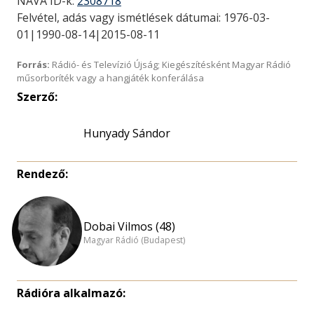
NAVA ID-k:
2308718
Felvétel, adás vagy ismétlések dátumai: 1976-03-
01|1990-08-14|2015-08-11
Forrás:
Rádió- és Televízió Újság; Kiegészítésként Magyar Rádió
műsorboríték vagy a hangjáték konferálása
Szerző:
Hunyady Sándor
Rendező:
Dobai Vilmos (48)
Magyar Rádió (Budapest)
Rádióra alkalmazó: