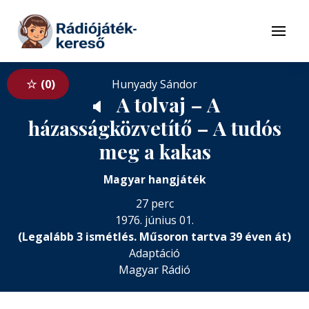
Tovább a navigációhoz
Tovább a tartalomhoz
Menü
0
Hunyady Sándor
A tolvaj – A
🔈
házasságközvetítő – A tudós
meg a kakas
Magyar hangjáték
27 perc
1976. június 01.
(Legalább 3 ismétlés. Műsoron tartva 39 éven át)
Adaptáció
Magyar Rádió