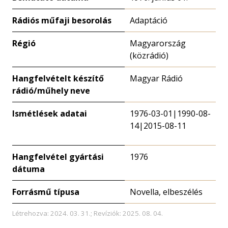
Rádiós műfaji besorolás
Adaptáció
Régió
Magyarország
(közrádió)
Hangfelvételt készítő
Magyar Rádió
rádió/műhely neve
Ismétlések adatai
1976-03-01|1990-08-
14|2015-08-11
Hangfelvétel gyártási
1976
dátuma
Forrásmű típusa
Novella, elbeszélés
Létrehozva: 2024. 03. 31.; Revíziók: 2025. 08. 04.