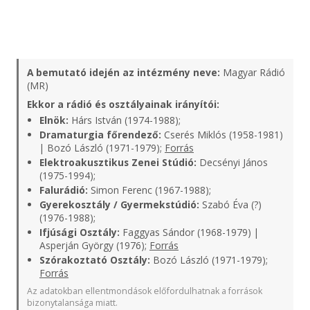
A bemutató idején az intézmény neve:
Magyar Rádió
(MR)
Ekkor a rádió és osztályainak irányítói:
Elnök:
Hárs István (1974-1988);
Dramaturgia főrendező:
Cserés Miklós (1958-1981)
| Bozó László (1971-1979);
Forrás
Elektroakusztikus Zenei Stúdió:
Decsényi János
(1975-1994);
Falurádió:
Simon Ferenc (1967-1988);
Gyerekosztály / Gyermekstúdió:
Szabó Éva (?)
(1976-1988);
Ifjúsági Osztály:
Faggyas Sándor (1968-1979) |
Asperján György (1976);
Forrás
Szórakoztató Osztály:
Bozó László (1971-1979);
Forrás
Az adatokban ellentmondások előfordulhatnak a források
bizonytalansága miatt.