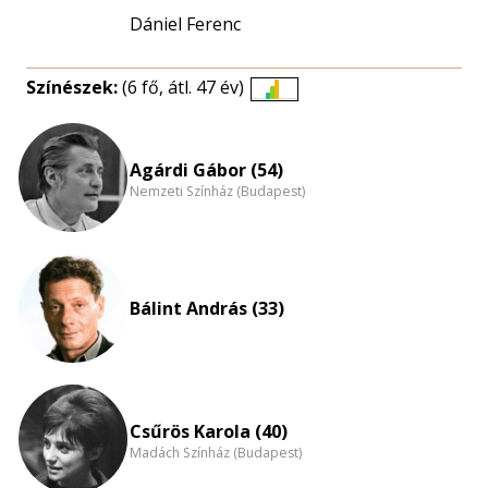
Dániel Ferenc
Színészek:
(6 fő, átl. 47 év)
Életkori
eloszlás
nagyítása
Agárdi Gábor (54)
Nemzeti Színház (Budapest)
Bálint András (33)
Csűrös Karola (40)
Madách Színház (Budapest)