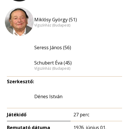
Miklósy György (51)
Vígszínház (Budapest)
Seress János (56)
Schubert Éva (45)
Vígszínház (Budapest)
Szerkesztő:
Dénes István
Játékidő
27 perc
Bemutató dátuma
1976. június 01.