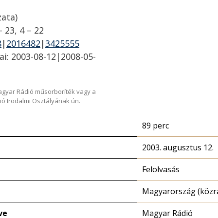
zata)
– 23, 4 – 22
8
|
2016482
|
3425555
ai: 2003-08-12|2008-05-
Magyar Rádió műsorboríték vagy a
ió Irodalmi Osztályának ún.
89 perc
2003. augusztus 12.
Felolvasás
Magyarország (közr
ve
Magyar Rádió