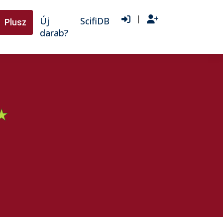
|
Új
ScifiDB
Plusz
darab?
★