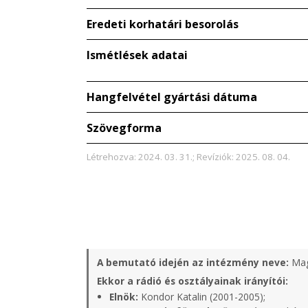
Eredeti korhatári besorolás
Ismétlések adatai
Hangfelvétel gyártási dátuma
Szövegforma
Létrehozva: 2024. 03. 31.; Revíziók: 2025. 08. 04.
A bemutató idején az intézmény neve:
Mag
Ekkor a rádió és osztályainak irányítói:
Elnök:
Kondor Katalin (2001-2005);