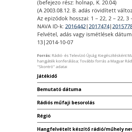
(befejezo rész: holnap, K. 20.04)
(A 2003.08.12. B. adás rövidített válto
Az epizódok hosszai: 1 – 22, 2 – 22, 3 
NAVA ID-k:
2016442
|
2017474
|
201577
Felvétel, adás vagy ismétlések dátum
13|2014-10-07
Forrás:
Rádió- és Televízió Újság; Kiegészítésként 
hangjáték konferálása; További forrás a Magyar Rád
"Skontró" adatai
Játékidő
Bemutató dátuma
Rádiós műfaji besorolás
Régió
Hangfelvételt készítő rádió/műhely ne