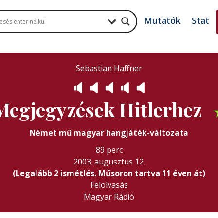
Mutatók
Stat
Sebastian Haffner
🔈
🔈
🔈
🔈
🔈
Megjegyzések Hitlerhez
Német mű magyar hangjáték-változata
89 perc
2003. augusztus 12.
(Legalább 2 ismétlés. Műsoron tartva 11 éven át)
Felolvasás
Magyar Rádió