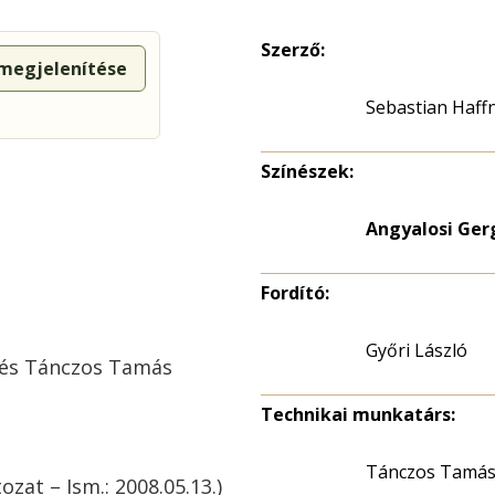
Szerző:
 megjelenítése
Sebastian Haff
Színészek:
Angyalosi Ger
Fordító:
Győri László
a és Tánczos Tamás
Technikai munkatárs:
Tánczos Tamá
ozat – Ism.: 2008.05.13.)