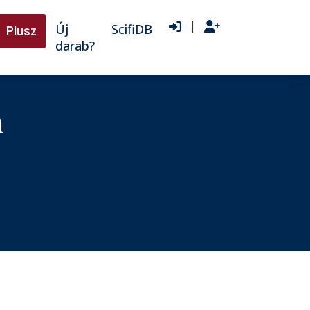
|
Új
ScifiDB
Plusz
darab?
n