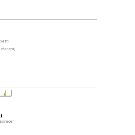
pest)
Budapest)
Életkori
eloszlás
nagyítása
)
Debrecen)