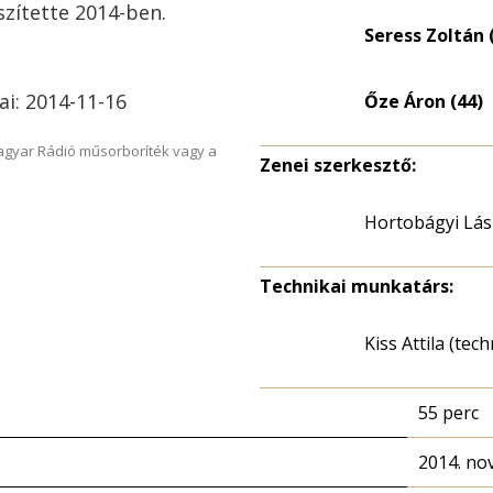
zítette 2014-ben.
Seress Zoltán 
ai: 2014-11-16
Őze Áron (44)
Magyar Rádió műsorboríték vagy a
Zenei szerkesztő:
Hortobágyi Lás
Technikai munkatárs:
Kiss Attila (tec
55 perc
2014. no