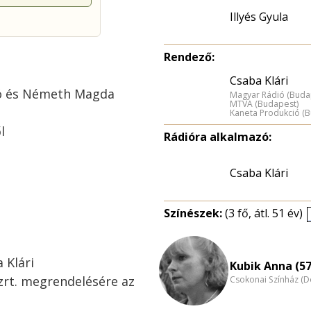
Illyés Gyula
Rendező:
Csaba Klári
ló és Németh Magda
Magyar Rádió (Buda
MTVA (Budapest)
Kaneta Produkció (
l
Rádióra alkalmazó:
Csaba Klári
Színészek:
(3 fő, átl. 51 év)
 Klári
Kubik Anna (57
 zrt. megrendelésére az
Csokonai Színház (