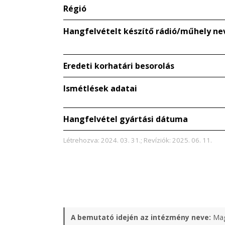
Régió
Hangfelvételt készítő rádió/műhely ne
Eredeti korhatári besorolás
Ismétlések adatai
Hangfelvétel gyártási dátuma
Létrehozva: 2024. 03. 31.; Revíziók: 2025. 06. 11.
A bemutató idején az intézmény neve:
Mag