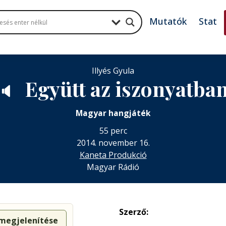
Mutatók
Stat
Illyés Gyula
Együtt az iszonyatba
🔈
Magyar hangjáték
55 perc
2014. november 16.
Kaneta Produkció
Magyar Rádió
Szerző:
 megjelenítése