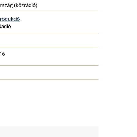
szág (közrádió)
rodukció
Rádió
16