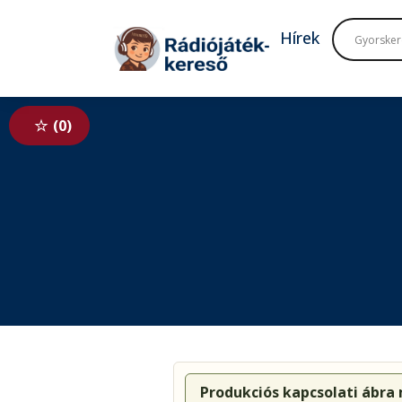
Tovább a navigációhoz
Tovább a tartalomhoz
Hírek
0
Produkciós kapcsolati ábra