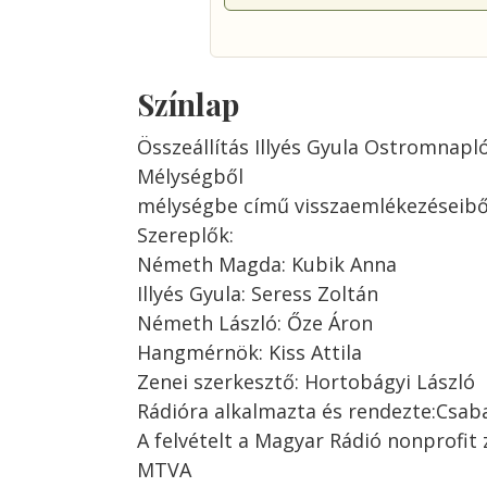
Színlap
Összeállítás Illyés Gyula Ostromnap
Mélységből
mélységbe című visszaemlékezéseibő
Szereplők:
Németh Magda: Kubik Anna
Illyés Gyula: Seress Zoltán
Németh László: Őze Áron
Hangmérnök: Kiss Attila
Zenei szerkesztő: Hortobágyi László
Rádióra alkalmazta és rendezte:Csaba
A felvételt a Magyar Rádió nonprofit
MTVA