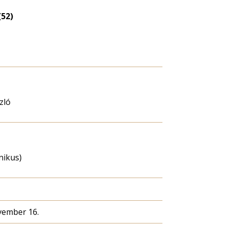
(52)
zló
hnikus)
vember 16.