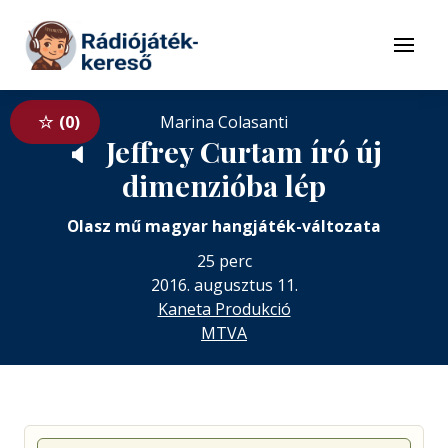
Tovább a navigációhoz
Tovább a tartalomhoz
Menü
0
Marina Colasanti
Jeffrey Curtam író új
🔈
dimenzióba lép
Olasz mű magyar hangjáték-változata
25 perc
2016. augusztus 11.
Kaneta Produkció
MTVA