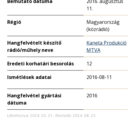
Bemutató dátuma
2016. augusztus
11.
Régió
Magyarország
(közrádió)
Hangfelvételt készítő
Kaneta Produkció
rádió/műhely neve
MTVA
Eredeti korhatári besorolás
12
Ismétlések adatai
2016-08-11
Hangfelvétel gyártási
2016
dátuma
Létrehozva: 2024. 03. 31.; Revíziók: 2024. 08. 23.