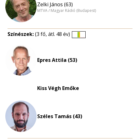
Zelki János (63)
MTVA / Magyar Rádió (Budapest)
Színészek:
(3 fő, átl. 48 év)
Életkori
eloszlás
nagyítása
Epres Attila (53)
Kiss Végh Emőke
Széles Tamás (43)