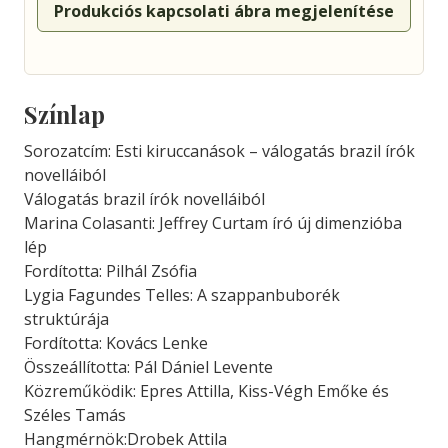
Produkciós kapcsolati ábra megjelenítése
Színlap
Sorozatcím: Esti kiruccanások – válogatás brazil írók
novelláiból
Válogatás brazil írók novelláiból
Marina Colasanti: Jeffrey Curtam író új dimenzióba
lép
Fordította: Pilhál Zsófia
Lygia Fagundes Telles: A szappanbuborék
struktúrája
Fordította: Kovács Lenke
Összeállította: Pál Dániel Levente
Közreműködik: Epres Attilla, Kiss-Végh Emőke és
Széles Tamás
Hangmérnök:Drobek Attila