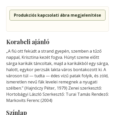
Produkciós kapcsolati ábra megjelenítése
Korabeli ajánló
„A fiú ott feküdt a strand gyepén, szemben a tűző
nappal, Krisztina kezét fogva. Húnyt szeme előtt
sárga karikák táncoltak, majd a karikákból egy sárga,
halott, egykor perzsák lakta város bontakozott ki. A
városon túl — tudta — édes vizű patak folyik, és zöld,
ismeretlen nevű fák levelei remegnek a nyugati
szélben.” (Hajnóczy Péter, 1979) Zenei szerkesztő:
Hortobágyi László Szerkesztő: Turai Tamás Rendező:
Markovits Ferenc (2004)
Színlap