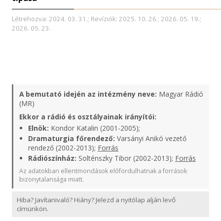
Létrehozva: 2024. 03. 31.; Revíziók: 2025. 10. 26.; 2026. 05. 19.;
2026. 05. 23.
A bemutató idején az intézmény neve:
Magyar Rádió
(MR)
Ekkor a rádió és osztályainak irányítói:
Elnök:
Kondor Katalin (2001-2005);
Dramaturgia főrendező:
Varsányi Anikó vezető
rendező (2002-2013);
Forrás
Rádiószínház:
Solténszky Tibor (2002-2013);
Forrás
Az adatokban ellentmondások előfordulhatnak a források
bizonytalansága miatt.
Hiba? Javítanivaló? Hiány? Jelezd a nyitólap alján levő
címünkön.