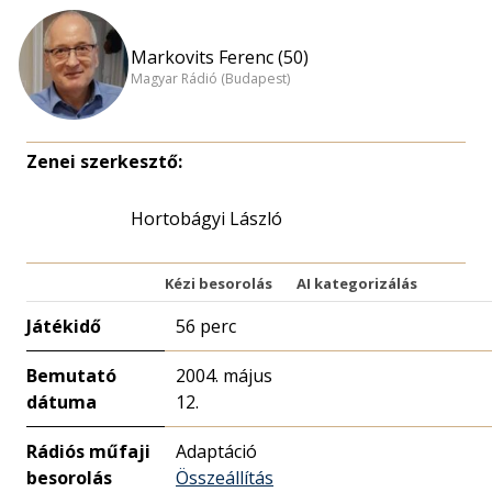
Markovits Ferenc (50)
Magyar Rádió (Budapest)
Zenei szerkesztő:
Hortobágyi László
Kézi besorolás
AI kategorizálás
Játékidő
56 perc
Bemutató
2004. május
dátuma
12.
Rádiós műfaji
Adaptáció
besorolás
Összeállítás