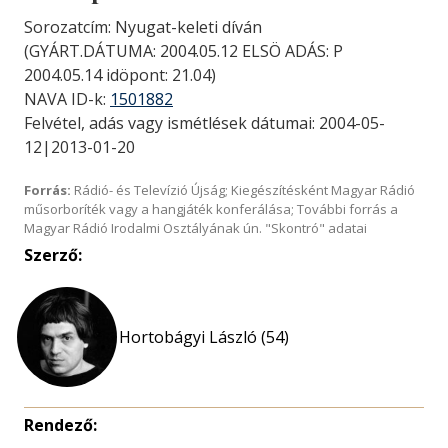
Sorozatcím: Nyugat-keleti díván
(GYÁRT.DÁTUMA: 2004.05.12 ELSÖ ADÁS: P
2004.05.14 idöpont: 21.04)
NAVA ID-k:
1501882
Felvétel, adás vagy ismétlések dátumai: 2004-05-
12|2013-01-20
Forrás:
Rádió- és Televízió Újság; Kiegészítésként Magyar Rádió
műsorboríték vagy a hangjáték konferálása; További forrás a
Magyar Rádió Irodalmi Osztályának ún. "Skontró" adatai
Szerző:
Hortobágyi László (54)
Rendező: