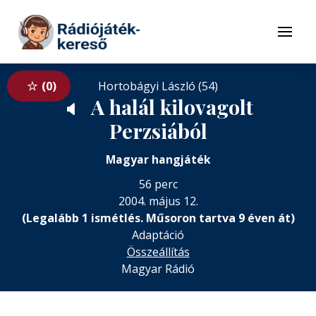
Tovább a navigációhoz
Tovább a tartalomhoz
Menü
0
Hortobágyi László (54)
A halál kilovagolt
🔈
Perzsiából
Magyar hangjáték
56 perc
2004. május 12.
(Legalább 1 ismétlés. Műsoron tartva 9 éven át)
Adaptáció
Összeállítás
Magyar Rádió