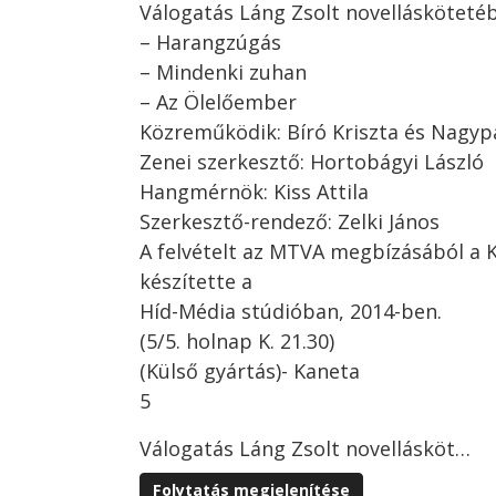
Válogatás Láng Zsolt novellásköteté
– Harangzúgás
– Mindenki zuhan
– Az Ölelőember
Közreműködik: Bíró Kriszta és Nagyp
Zenei szerkesztő: Hortobágyi László
Hangmérnök: Kiss Attila
Szerkesztő-rendező: Zelki János
A felvételt az MTVA megbízásából a 
készítette a
Híd-Média stúdióban, 2014-ben.
(5/5. holnap K. 21.30)
(Külső gyártás)- Kaneta
5
Válogatás Láng Zsolt novellásköt…
Folytatás megjelenítése