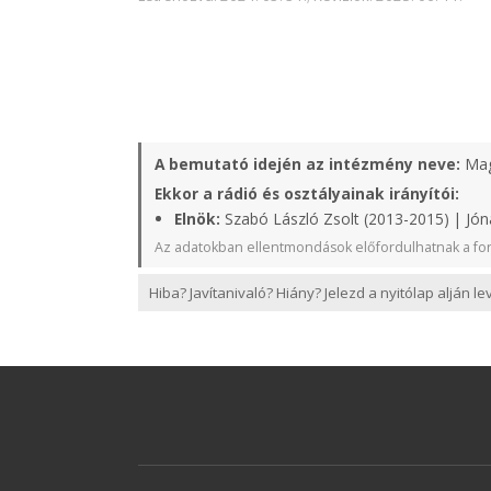
A bemutató idején az intézmény neve:
Mag
Ekkor a rádió és osztályainak irányítói:
Elnök:
Szabó László Zsolt (2013-2015) | Jón
Az adatokban ellentmondások előfordulhatnak a for
Hiba? Javítanivaló? Hiány? Jelezd a nyitólap alján l