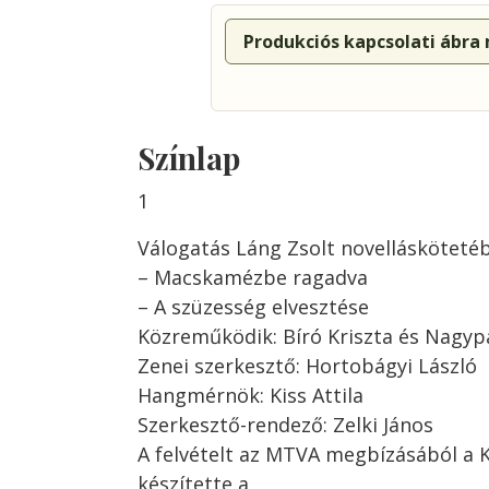
Produkciós kapcsolati ábra
Színlap
1
Válogatás Láng Zsolt novellásköteté
– Macskamézbe ragadva
– A szüzesség elvesztése
Közreműködik: Bíró Kriszta és Nagyp
Zenei szerkesztő: Hortobágyi László
Hangmérnök: Kiss Attila
Szerkesztő-rendező: Zelki János
A felvételt az MTVA megbízásából a 
készítette a