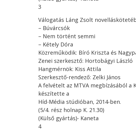
3
Válogatás Láng Zsolt novellásköteté
– Búvárcsók
– Nem történt semmi
– Kétely Dóra
Közreműködik: Bíró Kriszta és Nagyp
Zenei szerkesztő: Hortobágyi László
Hangmérnök: Kiss Attila
Szerkesztő-rendező: Zelki János
A felvételt az MTVA megbízásából a 
készítette a
Híd-Média stúdióban, 2014-ben.
(5/4. rész holnap K. 21.30)
(Külső gyártás)- Kaneta
4