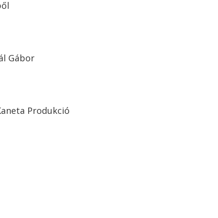
ből
ál Gábor
Kaneta Produkció