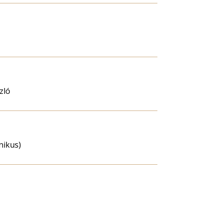
zló
hnikus)