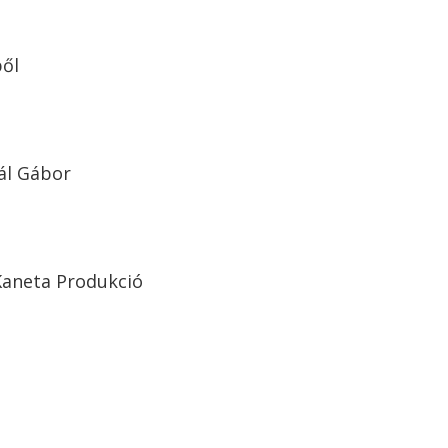
ből
ál Gábor
Kaneta Produkció