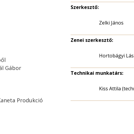
Szerkesztő:
Zelki János
Zenei szerkesztő:
Hortobágyi Lás
ből
ál Gábor
Technikai munkatárs:
Kiss Attila (tec
Kaneta Produkció