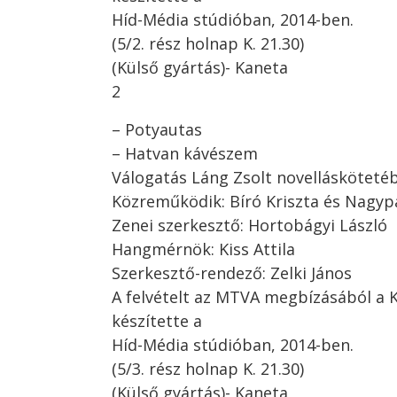
Híd-Média stúdióban, 2014-ben.
(5/2. rész holnap K. 21.30)
(Külső gyártás)- Kaneta
2
– Potyautas
– Hatvan kávészem
Válogatás Láng Zsolt novellásköteté
Közreműködik: Bíró Kriszta és Nagyp
Zenei szerkesztő: Hortobágyi László
Hangmérnök: Kiss Attila
Szerkesztő-rendező: Zelki János
A felvételt az MTVA megbízásából a 
készítette a
Híd-Média stúdióban, 2014-ben.
(5/3. rész holnap K. 21.30)
(Külső gyártás)- Kaneta