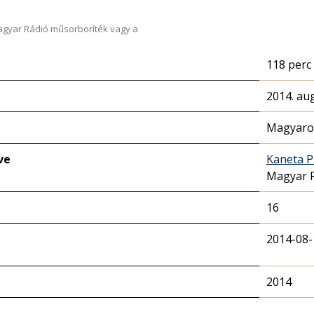
Magyar Rádió műsorboríték vagy a
118 perc
2014. au
Magyaror
ve
Kaneta P
Magyar 
16
2014-08-
2014