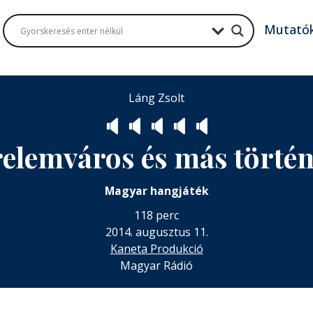
Mutató
Láng Zsolt
🔈
🔈
🔈
🔈
🔈
relemváros és más történ
Magyar hangjáték
118 perc
2014. augusztus 11.
Kaneta Produkció
Magyar Rádió