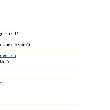
gusztus 11.
szág (közrádió)
rodukció
Rádió
11