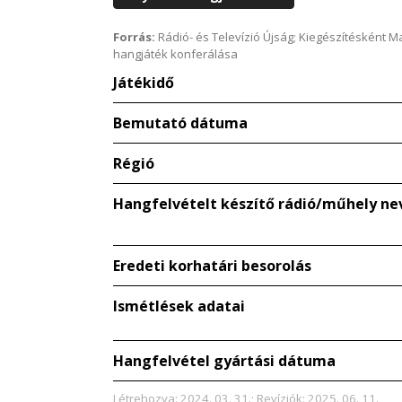
Forrás:
Rádió- és Televízió Újság; Kiegészítésként 
hangjáték konferálása
Játékidő
Bemutató dátuma
Régió
Hangfelvételt készítő rádió/műhely ne
Eredeti korhatári besorolás
Ismétlések adatai
Hangfelvétel gyártási dátuma
Létrehozva: 2024. 03. 31.; Revíziók: 2025. 06. 11.