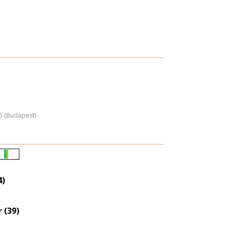
ó (Budapest)
Életkori
eloszlás
4)
nagyítása
 (39)