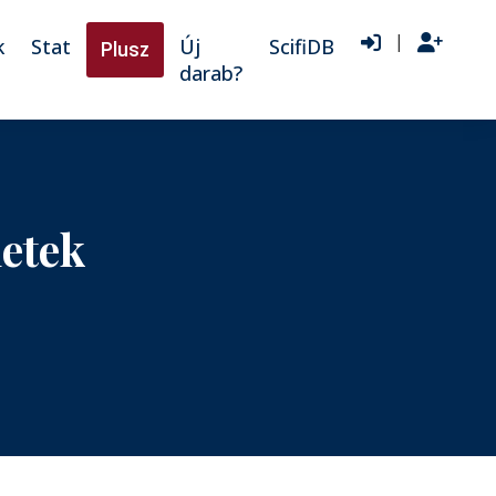
|
k
Stat
Új
ScifiDB
Plusz
darab?
etek