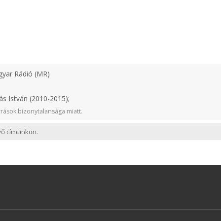
yar Rádió (MR)
ás István (2010-2015);
rások bizonytalansága miatt.
evő címünkön.