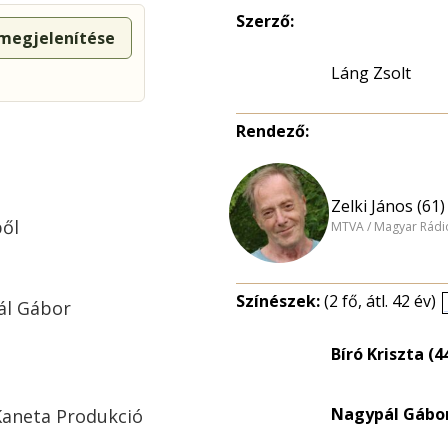
Szerző:
 megjelenítése
Láng Zsolt
Rendező:
Zelki János (61)
ből
MTVA / Magyar Rádi
Színészek:
(2 fő, átl. 42 év)
ál Gábor
Bíró Kriszta (4
Nagypál Gábor
Kaneta Produkció