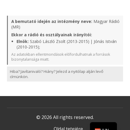
A bemutató idején az intézmény neve:
Magyar Rádió
(MR)
Ekkor a rádió és osztályainak irányítói:
Elnök:
Szabó László Zsolt (2013-2015) | Jónás István
(2010-2015);
Az adatokban ellentmondások előfordulhatnak a források
bizonytalansága miatt.
Hiba? Javítanivaló? Hiány? Jelezd a nyitólap alján levő
címünkön.
© 2026 All rights reserved.
Oldal tetejére