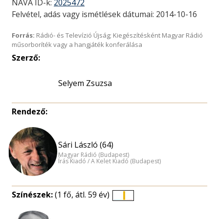
NAVA ID-k:
2025472
Felvétel, adás vagy ismétlések dátumai: 2014-10-16
Forrás:
Rádió- és Televízió Újság; Kiegészítésként Magyar Rádió
műsorboríték vagy a hangjáték konferálása
Szerző:
Selyem Zsuzsa
Rendező:
Sári László (64)
Magyar Rádió (Budapest)
Írás Kiadó / A Kelet Kiadó (Budapest)
Színészek:
(1 fő, átl. 59 év)
Életkori
eloszlás