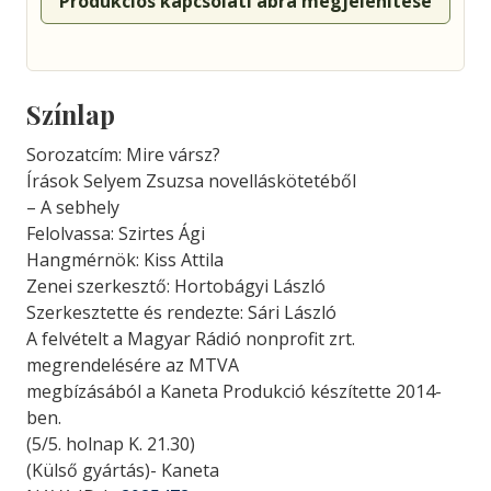
Produkciós kapcsolati ábra megjelenítése
Színlap
Sorozatcím: Mire vársz?
Írások Selyem Zsuzsa novelláskötetéből
– A sebhely
Felolvassa: Szirtes Ági
Hangmérnök: Kiss Attila
Zenei szerkesztő: Hortobágyi László
Szerkesztette és rendezte: Sári László
A felvételt a Magyar Rádió nonprofit zrt.
megrendelésére az MTVA
megbízásából a Kaneta Produkció készítette 2014-
ben.
(5/5. holnap K. 21.30)
(Külső gyártás)- Kaneta