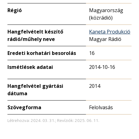
Régió
Magyarország
(közrádió)
Hangfelvételt készítő
Kaneta Produkció
rádió/műhely neve
Magyar Rádió
Eredeti korhatári besorolás
16
Ismétlések adatai
2014-10-16
Hangfelvétel gyártási
2014
dátuma
Szövegforma
Felolvasás
Létrehozva: 2024. 03. 31.; Revíziók: 2025. 06. 11.