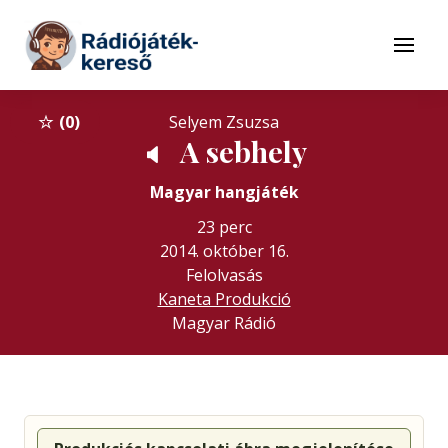
Tovább a navigációhoz
Tovább a tartalomhoz
Menü
0
Selyem Zsuzsa
A sebhely
🔈
Magyar hangjáték
23 perc
2014. október 16.
Felolvasás
Kaneta Produkció
Magyar Rádió