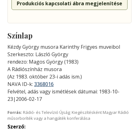
Produkciós kapcsolati ábra megjelenítése
Színlap
Kézdy György musora Karinthy Frigyes muveibol
Szerkeszto: László György
rendezo: Magos György (1983)
A Rádiószínház musora
(Az 1983. október 23-i adás ism.)
NAVA ID-k:
3368016
Felvétel, adás vagy ismétlések dátumai: 1983-10-
23|2006-02-17
Forrás:
Rádió- és Televízió Újság; Kiegészítésként Magyar Rádió
műsorboríték vagy a hangjáték konferálása
Szerző: