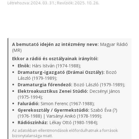
Létrehozva: 2024. 03. 31.; Revíziók: 2025. 10. 26.
A bemutató idején az intézmény neve:
Magyar Rádió
(MR)
Ekkor a rádió és osztályainak irányítói:
Elnök:
Hárs István (1974-1988);
Dramaturg-igazgató (Drámai Osztály):
Bozó
László (1979-1989);
Dramaturgia főrendező:
Bozó László (1979-1989);
Elektroakusztikus Zenei Stúdió:
Decsényi János
(1975-1994);
Falurádió:
Simon Ferenc (1967-1988);
Gyerekosztály / Gyermekstúdió:
Szabó Éva (?)
(1976-1988) | Varsányi Anikó (1978-1999);
Rádiószínház:
Lékay Ottó (1980-1984);
Az adatokban ellentmondások előfordulhatnak a források
bizonytalansága miatt.