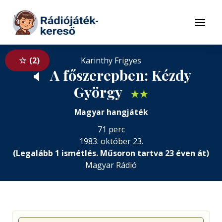
Tovább a navigációhoz
Tovább a tartalomhoz
Menü
2
Karinthy Frigyes
A főszerepben: Kézdy
🔈
György
★
★
Magyar hangjáték
71 perc
1983. október 23.
(Legalább 1 ismétlés. Műsoron tartva 23 éven át)
Magyar Rádió