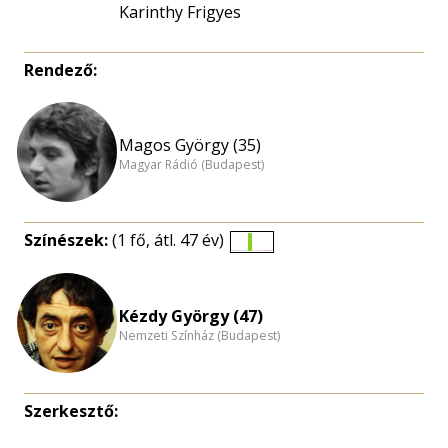
Karinthy Frigyes
Rendező:
Magos György (35)
Magyar Rádió (Budapest)
Színészek:
(1 fő, átl. 47 év)
Életkori
eloszlás
nagyítása
Kézdy György (47)
Nemzeti Színház (Budapest)
Szerkesztő: