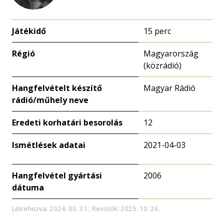
Játékidő
15 perc
Régió
Magyarország
(közrádió)
Hangfelvételt készítő
Magyar Rádió
rádió/műhely neve
Eredeti korhatári besorolás
12
Ismétlések adatai
2021-04-03
Hangfelvétel gyártási
2006
dátuma
Létrehozva: 2024. 03. 31.; Revíziók: 2025. 10. 26.