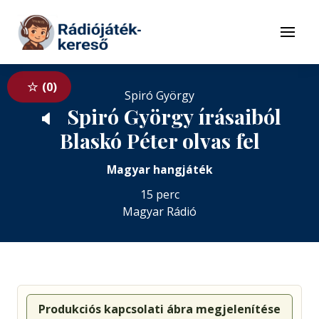
Tovább a navigációhoz
Tovább a tartalomhoz
Menü
0
Spiró György
Spiró György írásaiból
🔈
Blaskó Péter olvas fel
Magyar hangjáték
15 perc
Magyar Rádió
Produkciós kapcsolati ábra megjelenítése