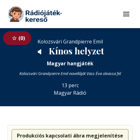
Tovább a navigációhoz
Tovább a tartalomhoz
Menü
0
Kolozsvári Grandpierre Emil
Kínos helyzet
🔈
Magyar hangjáték
Kolozsvári Grandpierre Emil novelláját Vass Éva olvassa fel
13 perc
Magyar Rádió
Produkciós kapcsolati ábra megjelenítése