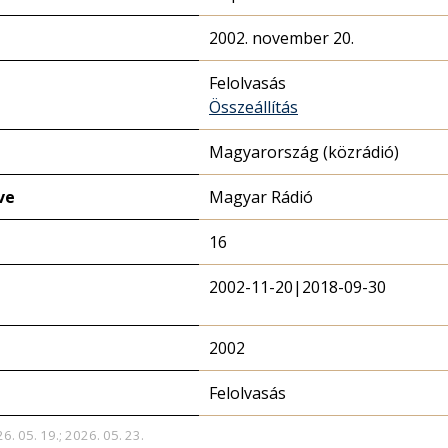
2002. november 20.
Felolvasás
Összeállítás
Magyarország (közrádió)
ve
Magyar Rádió
16
2002-11-20|2018-09-30
2002
Felolvasás
6. 05. 19.; 2026. 05. 23.