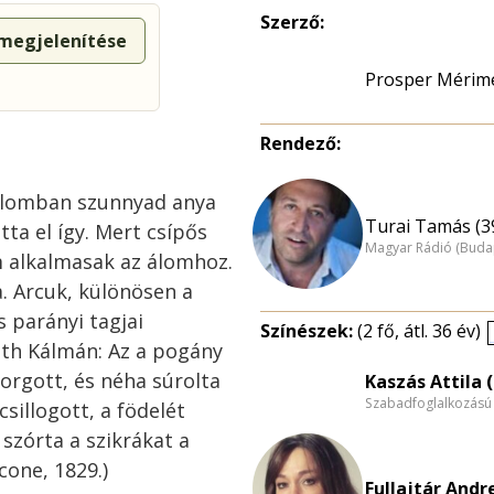
Szerző:
 megjelenítése
Prosper Mérim
Rendező:
 álomban szunnyad anya
Turai Tamás (3
ta el így. Mert csípős
Magyar Rádió (Buda
m alkalmasak az álomhoz.
va. Arcuk, különösen a
s parányi tagjai
Színészek:
(2 fő, átl. 36 év)
áth Kálmán: Az a pogány
 forgott, és néha súrolta
Kaszás Attila (
Szabadfoglalkozású
sillogott, a födelét
szórta a szikrákat a
one, 1829.)
Fullajtár Andr