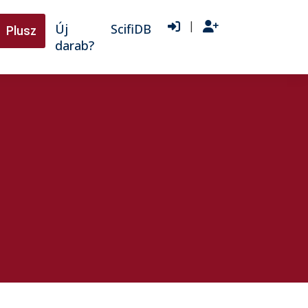
|
Új
ScifiDB
Plusz
darab?