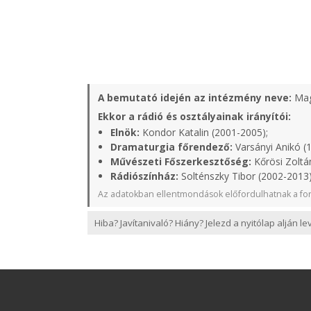
A bemutató idején az intézmény neve:
Mag
Ekkor a rádió és osztályainak irányítói:
Elnök:
Kondor Katalin (2001-2005);
Dramaturgia főrendező:
Varsányi Anikó (
Művészeti Főszerkesztőség:
Kőrösi Zoltá
Rádiószínház:
Solténszky Tibor (2002-2013
Az adatokban ellentmondások előfordulhatnak a for
Hiba? Javítanivaló? Hiány? Jelezd a nyitólap alján l