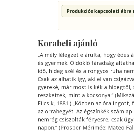
Produkciós kapcsolati ábra
Korabeli ajánló
„A mély lélegzet elárulta, hogy édes
és gyermek. Öldöklő fáradság altathat
idő, hideg szél és a rongyos ruha ne
Csak az alhatik így, aki el van csigáz
gyereké, már most is kék a hidegtől, 
reszkettek, mint a kocsonya.” (Miksz
Filcsik, 1881.) „Közben az óra ingott,
az orrahegyét. Az égszínkék számlap c
nemrég csiszolták fényesre, csak úgy 
napon.” (Prosper Mérimée: Mateo Falc