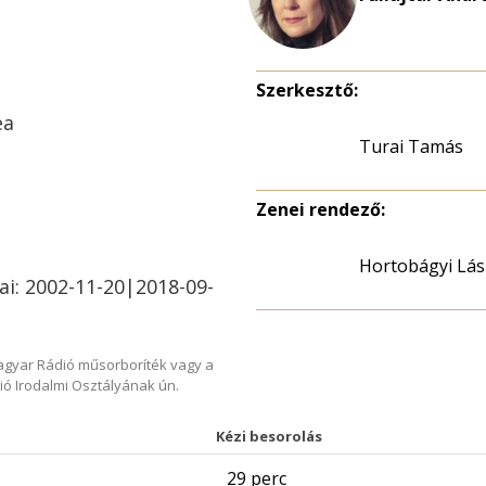
Szerkesztő:
ea
Turai Tamás
Zenei rendező:
Hortobágyi Lás
ai: 2002-11-20|2018-09-
Magyar Rádió műsorboríték vagy a
ió Irodalmi Osztályának ún.
Kézi besorolás
29 perc