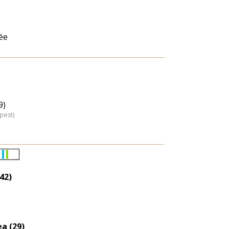
ée
9)
pest)
Életkori
eloszlás
42)
nagyítása
ea (29)