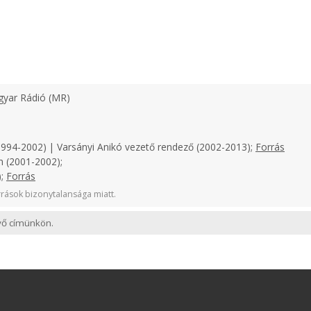
yar Rádió (MR)
1994-2002) | Varsányi Anikó vezető rendező (2002-2013);
Forrás
n (2001-2002);
);
Forrás
rások bizonytalansága miatt.
evő címünkön.