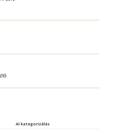
zló
AI kategorizálás