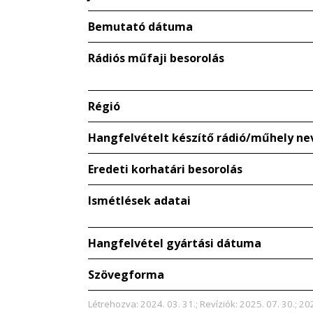
Bemutató dátuma
Rádiós műfaji besorolás
Régió
Hangfelvételt készítő rádió/műhely ne
Eredeti korhatári besorolás
Ismétlések adatai
Hangfelvétel gyártási dátuma
Szövegforma
Létrehozva: 2024. 03. 31.; Revíziók: 2025. 07. 30.; 202