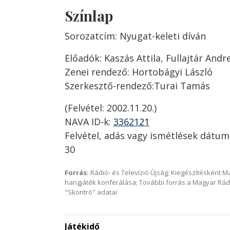
Színlap
Sorozatcím: Nyugat-keleti díván
Előadók: Kaszás Attila, Fullajtár Andr
Zenei rendező: Hortobágyi László
Szerkesztő-rendező:Turai Tamás
(Felvétel: 2002.11.20.)
NAVA ID-k:
3362121
Felvétel, adás vagy ismétlések dátum
30
Forrás:
Rádió- és Televízió Újság; Kiegészítésként 
hangjáték konferálása; További forrás a Magyar Rád
"Skontró" adatai
Játékidő