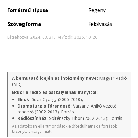
Forrásmű típusa
Regény
Szövegforma
Felolvasás
Létrehozva: 2024. 03. 31.; Revíziók: 2025. 10. 26.
A bemutató idején az intézmény neve:
Magyar Rádió
(MR)
Ekkor a rádió és osztályainak irányítói:
Elnök:
Such György (2006-2010);
Dramaturgia főrendező:
Varsányi Anikó vezető
rendező (2002-2013);
Forrás
Rádiószínház:
Solténszky Tibor (2002-2013);
Forrás
Az adatokban ellentmondások előfordulhatnak a források
bizonytalansága miatt.