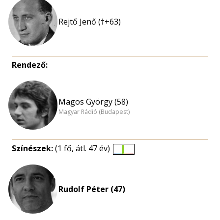
Rejtő Jenő (†+63)
Rendező:
Magos György (58)
Magyar Rádió (Budapest)
Színészek:
(1 fő, átl. 47 év)
Életkori
eloszlás
nagyítása
Rudolf Péter (47)