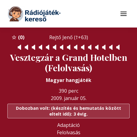
Tovább a navigációhoz
Tovább a tartalomhoz
Menü
0
Rejtő Jenő (†+63)
🔈
🔈
🔈
🔈
🔈
🔈
🔈
🔈
🔈
🔈
🔈
🔈
🔈
🔈
🔈
Vesztegzár a Grand Hotelben
(Felolvasás)
Magyar hangjáték
390 perc
2009. január 05.
Dobozban volt: (készítés és bemutatás között
eltelt idő): 3 évig.
Adaptáció
Felolvasás