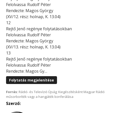
Felolvassa: Rudolf Péter
Rendezte: Magos György
(XV/12. rész: holnap, K. 13.04)
12
Rejtő Jenő regénye folytatásokban
Felolvassa: Rudolf Péter
Rendezte: Magos György
(XV/13. rész: holnap, K. 13.04)
13
Rejtő Jenő regénye folytatásokban
Felolvassa: Rudolf Péter
Rendezte: Magos Gy…
Folytatás megjelenítése
Forrás:
Rádió- és Televízió Újság; Kiegészítésként Magyar Rádió
műsorboríték vagy a hangjáték konferálása
Szerző: