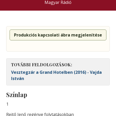
Magyar Rádió
Produkciós kapcsolati ábra megjelenítése
TOVÁBBI FELDOLGOZÁSOK:
Vesztegzár a Grand Hotelben (2016) - Vajda
István
Színlap
1
Rejtő Jenő regénye folytatásokban