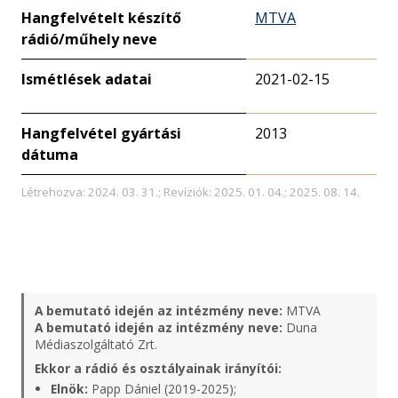
Hangfelvételt készítő
MTVA
rádió/műhely neve
Ismétlések adatai
2021-02-15
Hangfelvétel gyártási
2013
dátuma
Létrehozva: 2024. 03. 31.; Revíziók: 2025. 01. 04.; 2025. 08. 14.
A bemutató idején az intézmény neve:
MTVA
A bemutató idején az intézmény neve:
Duna
Médiaszolgáltató Zrt.
Ekkor a rádió és osztályainak irányítói:
Elnök:
Papp Dániel (2019-2025);