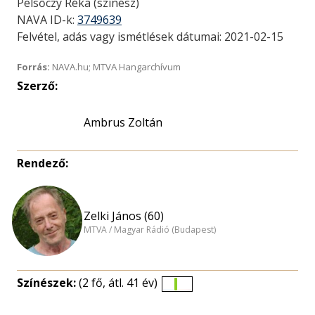
Pelsőczy Réka (színész)
NAVA ID-k:
3749639
Felvétel, adás vagy ismétlések dátumai: 2021-02-15
Forrás:
NAVA.hu; MTVA Hangarchívum
Szerző:
Ambrus Zoltán
Rendező:
Zelki János (60)
MTVA / Magyar Rádió (Budapest)
Színészek:
(2 fő, átl. 41 év)
Életkori
eloszlás