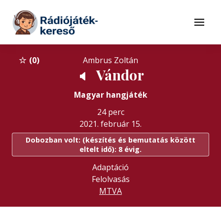
Tovább a navigációhoz
Tovább a tartalomhoz
Menü
0
Ambrus Zoltán
Vándor
🔈
Magyar hangjáték
24 perc
2021. február 15.
Dobozban volt: (készítés és bemutatás között
eltelt idő): 8 évig.
Adaptáció
Felolvasás
MTVA