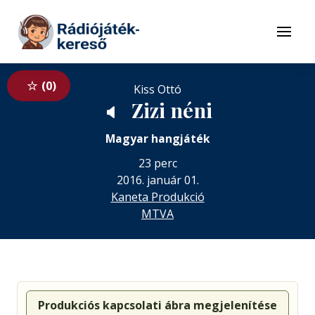
Tovább a navigációhoz
Tovább a tartalomhoz
Menü
0
Kiss Ottó
Zizi néni
🔈
Magyar hangjáték
23 perc
2016. január 01.
Kaneta Produkció
MTVA
Produkciós kapcsolati ábra megjelenítése