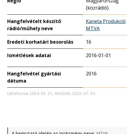
Régió
Magyarország
(közrádió)
Hangfelvételt készítő
Kaneta Produkció
rádió/műhely neve
MTVA
Eredeti korhatári besorolás
16
Ismétlések adatai
2016-01-01
Hangfelvétel gyártási
2016
dátuma
Létrehozva: 2024. 03. 31.; Revíziók: 2025. 07. 30.
A bemutató idején az intézmény neve:
MTVA