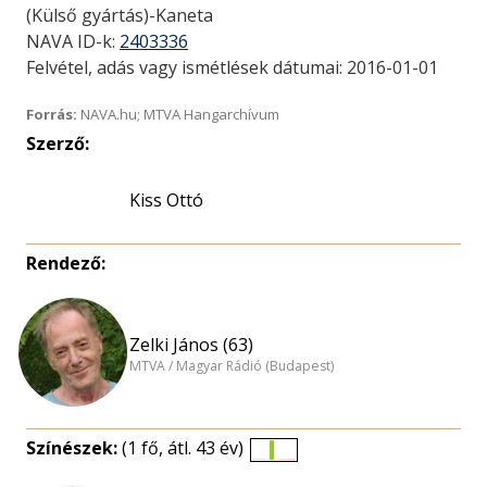
(Külső gyártás)-Kaneta
NAVA ID-k:
2403336
Felvétel, adás vagy ismétlések dátumai: 2016-01-01
Forrás:
NAVA.hu; MTVA Hangarchívum
Szerző:
Kiss Ottó
Rendező:
Zelki János (63)
MTVA / Magyar Rádió (Budapest)
Színészek:
(1 fő, átl. 43 év)
Életkori