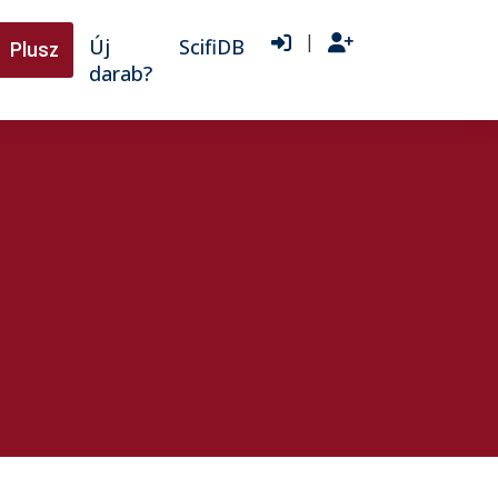
|
Új
ScifiDB
Plusz
darab?