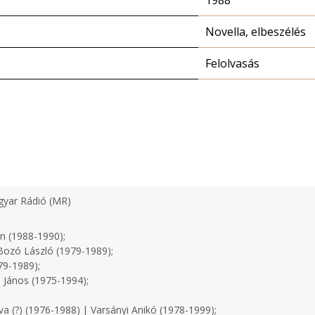
1988
Novella, elbeszélés
Felolvasás
yar Rádió (MR)
n (1988-1990);
ozó László (1979-1989);
79-1989);
 János (1975-1994);
a (?) (1976-1988) | Varsányi Anikó (1978-1999);