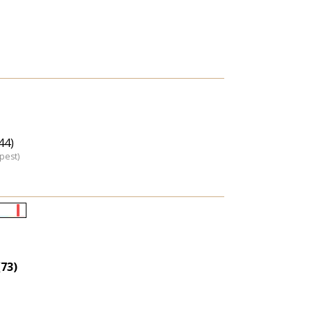
44)
pest)
Életkori
eloszlás
nagyítása
73)