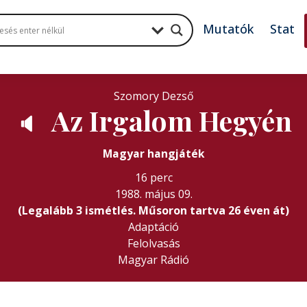
Mutatók
Stat
Szomory Dezső
Az Irgalom Hegyén
🔈
Magyar hangjáték
16 perc
1988. május 09.
(Legalább 3 ismétlés. Műsoron tartva 26 éven át)
Adaptáció
Felolvasás
Magyar Rádió