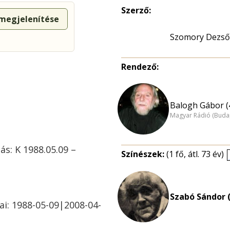
Szerző:
 megjelenítése
Szomory Dezső
Rendező:
Balogh Gábor (
Magyar Rádió (Buda
ás: K 1988.05.09 –
Színészek:
(1 fő, átl. 73 év)
Szabó Sándor (
ai: 1988-05-09|2008-04-