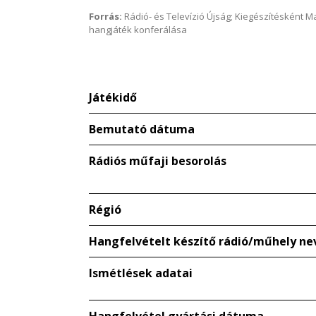
Forrás:
Rádió- és Televízió Újság; Kiegészítésként 
hangjáték konferálása
Játékidő
Bemutató dátuma
Rádiós műfaji besorolás
Régió
Hangfelvételt készítő rádió/műhely ne
Ismétlések adatai