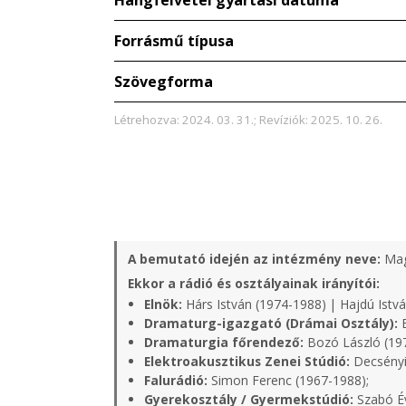
Hangfelvétel gyártási dátuma
Forrásmű típusa
Szövegforma
Létrehozva: 2024. 03. 31.; Revíziók: 2025. 10. 26.
A bemutató idején az intézmény neve:
Mag
Ekkor a rádió és osztályainak irányítói:
Elnök:
Hárs István (1974-1988) | Hajdú Istvá
Dramaturg-igazgató (Drámai Osztály):
B
Dramaturgia főrendező:
Bozó László (19
Elektroakusztikus Zenei Stúdió:
Decsényi
Falurádió:
Simon Ferenc (1967-1988);
Gyerekosztály / Gyermekstúdió:
Szabó Év