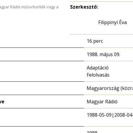
Szerkesztő:
Magyar Rádió műsorboríték vagy a
Filippinyi Éva
16 perc
1988. május 09.
Adaptáció
Felolvasás
Magyarország (közr
ve
Magyar Rádió
1988-05-09|2008-04