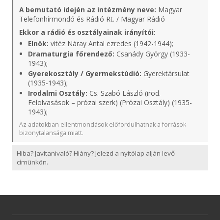
A bemutató idején az intézmény neve:
Magyar
Telefonhírmondó és Rádió Rt. / Magyar Rádió
Ekkor a rádió és osztályainak irányítói:
Elnök:
vitéz Náray Antal ezredes (1942-1944);
Dramaturgia főrendező:
Csanády György (1933-
1943);
Gyerekosztály / Gyermekstúdió:
Gyerektársulat
(1935-1943);
Irodalmi Osztály:
Cs. Szabó László (irod.
Felolvasások – prózai szerk) (Prózai Osztály) (1935-
1943);
Az adatokban ellentmondások előfordulhatnak a források
bizonytalansága miatt.
Hiba? Javítanivaló? Hiány? Jelezd a nyitólap alján levő
címünkön.