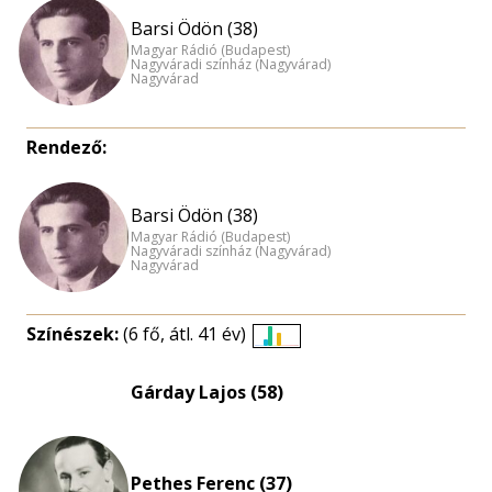
Barsi Ödön (38)
Magyar Rádió (Budapest)
Nagyváradi színház (Nagyvárad)
Nagyvárad
Rendező:
Barsi Ödön (38)
Magyar Rádió (Budapest)
Nagyváradi színház (Nagyvárad)
Nagyvárad
Színészek:
(6 fő, átl. 41 év)
Életkori
eloszlás
Gárday Lajos (58)
nagyítása
Pethes Ferenc (37)