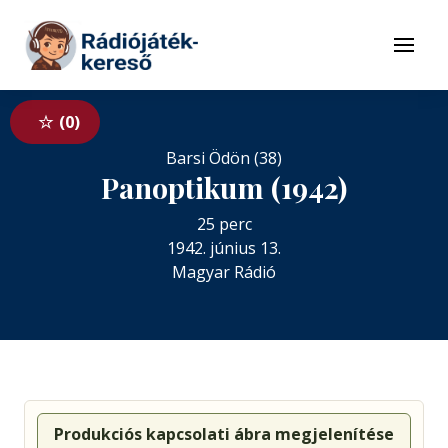
Tovább a navigációhoz
Tovább a tartalomhoz
Menü
0
Barsi Ödön (38)
Panoptikum (1942)
25 perc
1942. június 13.
Magyar Rádió
Produkciós kapcsolati ábra megjelenítése