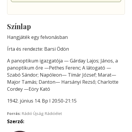
Színlap
Hangjáték egy felvonásban
Írta és rendezte: Barsi Ödön
A panoptikum igazgatója — Gárday Lajos; János, a
panoptikum őre —Pethes Ferenc; A látogató —
Szabó Sándor; Napóleon— Tímár József; Marat—
Major Tamás; Danton— Harsányi Rezső; Charlotte
Cordey —Eöry Kató
1942. június 14. Bp I 20:50-21:15
Forrás:
Rádió Újság; Rádióélet
Szerző: