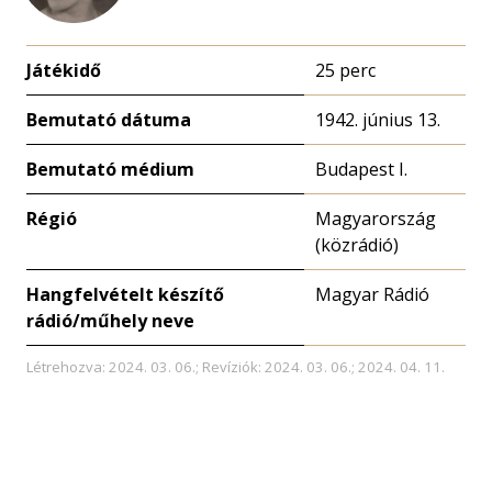
Játékidő
25 perc
Bemutató dátuma
1942. június 13.
Bemutató médium
Budapest I.
Régió
Magyarország
(közrádió)
Hangfelvételt készítő
Magyar Rádió
rádió/műhely neve
Létrehozva: 2024. 03. 06.; Revíziók: 2024. 03. 06.; 2024. 04. 11.