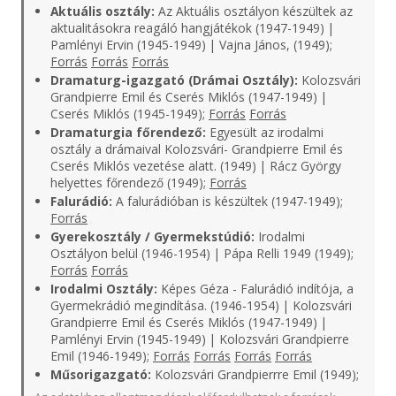
Aktuális osztály:
Az Aktuális osztályon készültek az
aktualitásokra reagáló hangjátékok (1947-1949) |
Pamlényi Ervin (1945-1949) | Vajna János, (1949);
Forrás
Forrás
Forrás
Dramaturg-igazgató (Drámai Osztály):
Kolozsvári
Grandpierre Emil és Cserés Miklós (1947-1949) |
Cserés Miklós (1945-1949);
Forrás
Forrás
Dramaturgia főrendező:
Egyesült az irodalmi
osztály a drámaival Kolozsvári- Grandpierre Emil és
Cserés Miklós vezetése alatt. (1949) | Rácz György
helyettes főrendező (1949);
Forrás
Falurádió:
A falurádióban is készültek (1947-1949);
Forrás
Gyerekosztály / Gyermekstúdió:
Irodalmi
Osztályon belül (1946-1954) | Pápa Relli 1949 (1949);
Forrás
Forrás
Irodalmi Osztály:
Képes Géza - Falurádió indítója, a
Gyermekrádió megindítása. (1946-1954) | Kolozsvári
Grandpierre Emil és Cserés Miklós (1947-1949) |
Pamlényi Ervin (1945-1949) | Kolozsvári Grandpierre
Emil (1946-1949);
Forrás
Forrás
Forrás
Forrás
Műsorigazgató:
Kolozsvári Grandpierrre Emil (1949);