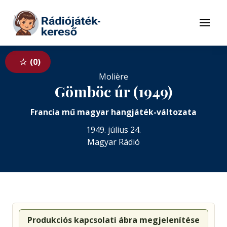
Tovább a navigációhoz
Tovább a tartalomhoz
Menü
0
Molière
Gömböc úr (1949)
Francia mű magyar hangjáték-változata
1949. július 24.
Magyar Rádió
Produkciós kapcsolati ábra megjelenítése