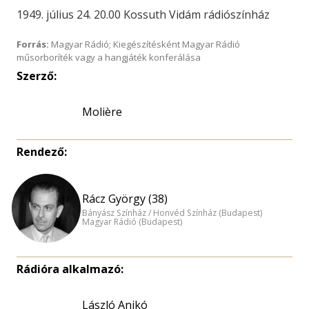
1949. július 24. 20.00 Kossuth Vidám rádiószínház
Forrás:
Magyar Rádió; Kiegészítésként Magyar Rádió
műsorboríték vagy a hangjáték konferálása
Szerző:
Molière
Rendező:
Rácz György (38)
Bányász Színház / Honvéd Színház (Budapest)
Magyar Rádió (Budapest)
Rádióra alkalmazó:
László Anikó