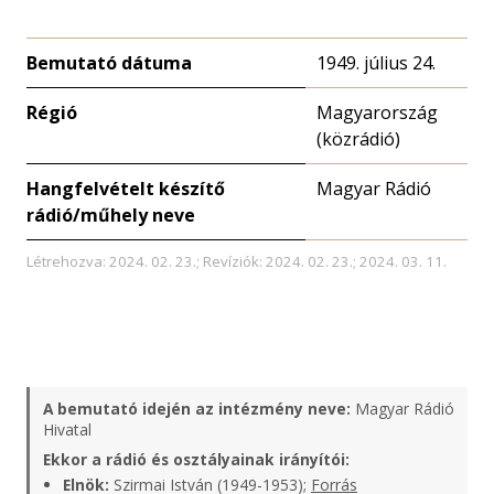
Bemutató dátuma
1949. július 24.
Régió
Magyarország
(közrádió)
Hangfelvételt készítő
Magyar Rádió
rádió/műhely neve
Létrehozva: 2024. 02. 23.; Revíziók: 2024. 02. 23.; 2024. 03. 11.
A bemutató idején az intézmény neve:
Magyar Rádió
Hivatal
Ekkor a rádió és osztályainak irányítói:
Elnök:
Szirmai István (1949-1953);
Forrás