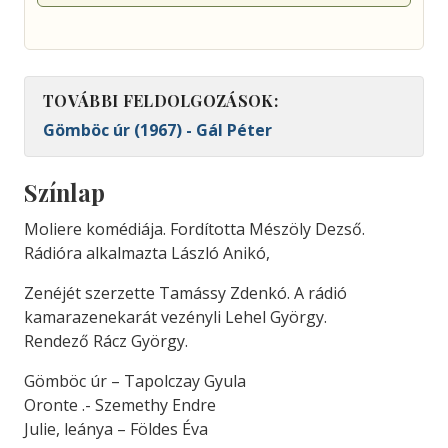
TOVÁBBI FELDOLGOZÁSOK:
Gömböc úr (1967) - Gál Péter
Színlap
Moliere komédiája. Fordította Mészöly Dezső.
Rádióra alkalmazta László Anikó,
Zenéjét szerzette Tamássy Zdenkó. A rádió
kamarazenekarát vezényli Lehel György.
Rendező Rácz György.
Gömböc úr – Tapolczay Gyula
Oronte .- Szemethy Endre
Julie, leánya – Földes Éva