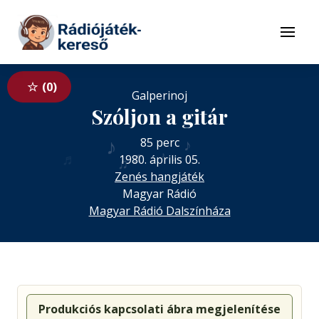
Tovább a navigációhoz
Tovább a tartalomhoz
Menü
0
Galperinoj
Szóljon a gitár
♪
♪
85 perc
♫
♬
♬
♪
1980. április 05.
♩
♫
Zenés hangjáték
Magyar Rádió
Magyar Rádió Dalszínháza
Produkciós kapcsolati ábra megjelenítése