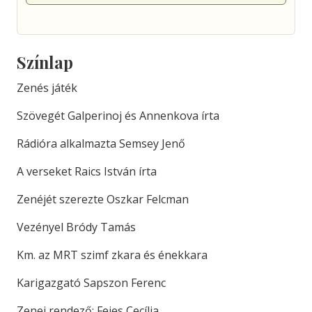
Színlap
Zenés játék
Szövegét Galperinoj és Annenkova írta
Rádióra alkalmazta Semsey Jenő
A verseket Raics István írta
Zenéjét szerezte Oszkar Felcman
Vezényel Bródy Tamás
Km. az MRT szimf zkara és énekkara
Karigazgató Sapszon Ferenc
Zenei rendező: Fejes Cecília