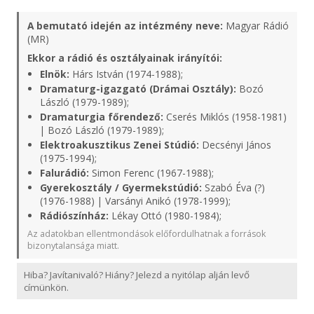
A bemutató idején az intézmény neve:
Magyar Rádió
(MR)
Ekkor a rádió és osztályainak irányítói:
Elnök:
Hárs István (1974-1988);
Dramaturg-igazgató (Drámai Osztály):
Bozó
László (1979-1989);
Dramaturgia főrendező:
Cserés Miklós (1958-1981)
| Bozó László (1979-1989);
Elektroakusztikus Zenei Stúdió:
Decsényi János
(1975-1994);
Falurádió:
Simon Ferenc (1967-1988);
Gyerekosztály / Gyermekstúdió:
Szabó Éva (?)
(1976-1988) | Varsányi Anikó (1978-1999);
Rádiószínház:
Lékay Ottó (1980-1984);
Az adatokban ellentmondások előfordulhatnak a források
bizonytalansága miatt.
Hiba? Javítanivaló? Hiány? Jelezd a nyitólap alján levő
címünkön.