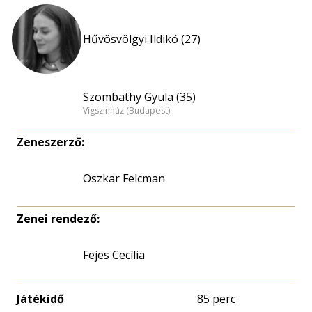
Hűvösvölgyi Ildikó (27)
Szombathy Gyula (35)
Vígszínház (Budapest)
Zeneszerző:
Oszkar Felcman
Zenei rendező:
Fejes Cecília
Játékidő
85 perc