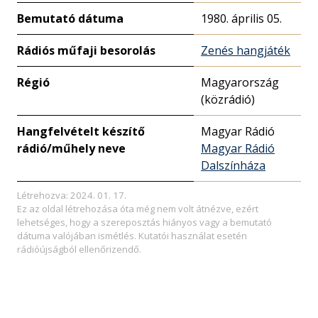
Bemutató dátuma
1980. április 05.
Rádiós műfaji besorolás
Zenés hangjáték
Régió
Magyarország
(közrádió)
Hangfelvételt készítő
Magyar Rádió
rádió/műhely neve
Magyar Rádió
Dalszínháza
Létrehozva: 2024. 01. 17.
Ez az oldal létrehozása óta még nem volt átnézve, ezért
lehetséges, hogy a szereposztás hiányos vagy a bemutató
dátuma valójában ismétlés. Kutatói használat esetén
rádióújságból ellenőrizendő.