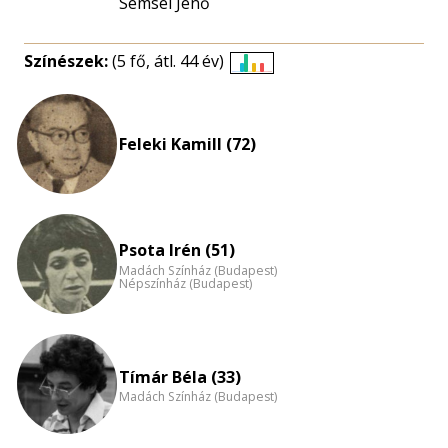
Semsei Jenő
Színészek:
(5 fő, átl. 44 év)
Életkori
eloszlás
nagyítása
Feleki Kamill (72)
Psota Irén (51)
Madách Színház (Budapest)
Népszínház (Budapest)
Tímár Béla (33)
Madách Színház (Budapest)