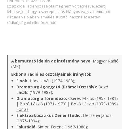
Létrehozva: 2023. 12. 26.
Ez az oldal létrehozása óta még nem volt átnézve, ezért
lehetséges, hogy a szereposztás hiányos vagy a bemutató
dátuma valójában ismétlés. Kutatói használat esetén
rádióújságból ellenőrizendő.
A bemutató idején az intézmény neve:
Magyar Rádió
(MR)
Ekkor a rádió és osztályainak irányítói:
Elnök:
Hárs István (1974-1988);
Dramaturg-igazgató (Drámai Osztály):
Bozó
László (1979-1989);
Dramaturgia főrendező:
Cserés Miklós (1958-1981)
| Bozó László (1971-1979) | Bozó László (1979-1989);
Forrás
Elektroakusztikus Zenei Stúdió:
Decsényi János
(1975-1994);
Falurádió:
Simon Ferenc (1967-1988);