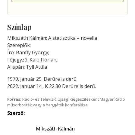
Színlap
Mikszáth Kálmán: A statisztika – novella
Szereplők:
Író: Bánffy György;
Főjegyző: Kaló Flórián;
Alispán: Tyll Attila
1979. január 29. Derűre is derű.
2022. január 14., K 22.30 Derűre is derű.
Forrás:
Rádió- és Televízió Újság; Kiegészítésként Magyar Rádió
műsorboríték vagy a hangjáték konferálása
Szerző:
Mikszáth Kálmán