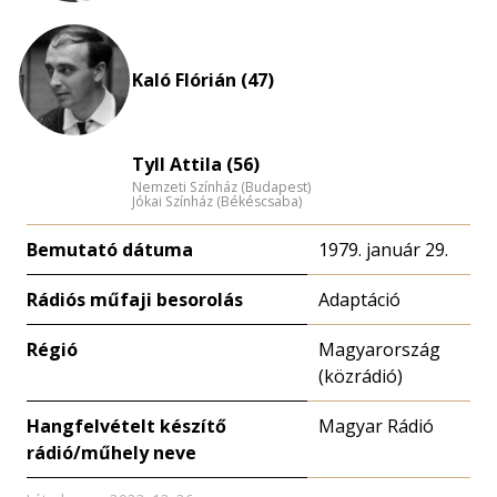
Kaló Flórián (47)
Tyll Attila (56)
Nemzeti Színház (Budapest)
Jókai Színház (Békéscsaba)
Bemutató dátuma
1979. január 29.
Rádiós műfaji besorolás
Adaptáció
Régió
Magyarország
(közrádió)
Hangfelvételt készítő
Magyar Rádió
rádió/műhely neve