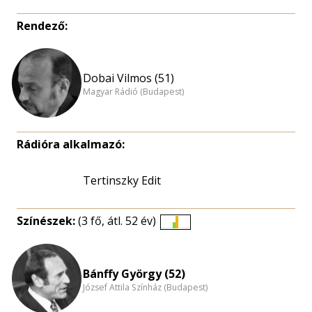
Rendező:
Dobai Vilmos (51)
Magyar Rádió (Budapest)
Rádióra alkalmazó:
Tertinszky Edit
Színészek:
(3 fő, átl. 52 év)
Életkori
eloszlás
nagyítása
Bánffy György (52)
József Attila Színház (Budapest)