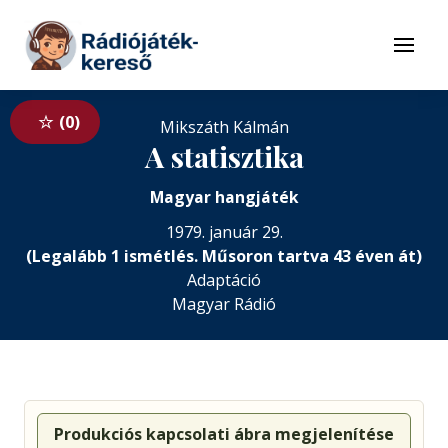
Tovább a navigációhoz
Tovább a tartalomhoz
Menü
0
Mikszáth Kálmán
A statisztika
Magyar hangjáték
1979. január 29.
(Legalább 1 ismétlés. Műsoron tartva 43 éven át)
Adaptáció
Magyar Rádió
Produkciós kapcsolati ábra megjelenítése