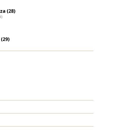
eloszlás
nagyítása
za (28)
t)
 (29)