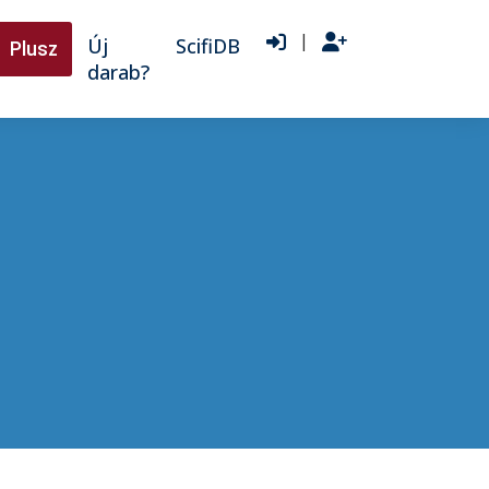
|
Új
ScifiDB
Plusz
darab?