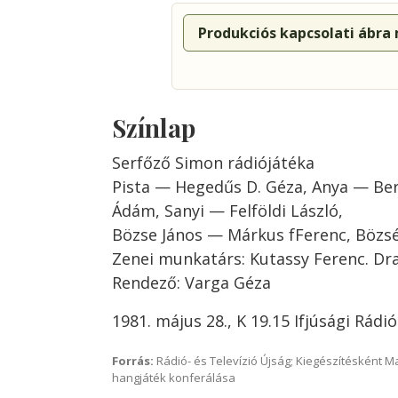
Produkciós kapcsolati ábra
Színlap
Serfőző Simon rádiójátéka
Pista — Hegedűs D. Géza, Anya — Ber
Ádám, Sanyi — Felföldi László,
Bözse János — Márkus fFerenc, Bözs
Zenei munkatárs: Kutassy Ferenc. Dr
Rendező: Varga Géza
1981. május 28., K 19.15 Ifjúsági Rádi
Forrás:
Rádió- és Televízió Újság; Kiegészítésként 
hangjáték konferálása