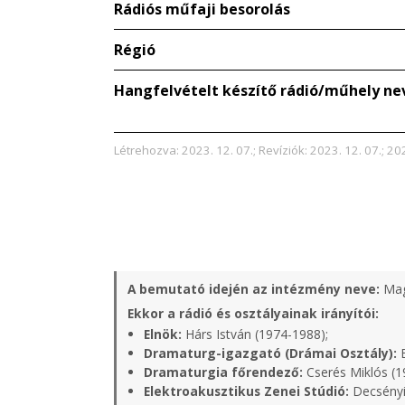
Rádiós műfaji besorolás
Régió
Hangfelvételt készítő rádió/műhely ne
Létrehozva: 2023. 12. 07.; Revíziók: 2023. 12. 07.; 20
A bemutató idején az intézmény neve:
Mag
Ekkor a rádió és osztályainak irányítói:
Elnök:
Hárs István (1974-1988);
Dramaturg-igazgató (Drámai Osztály):
B
Dramaturgia főrendező:
Cserés Miklós (1
Elektroakusztikus Zenei Stúdió:
Decsényi