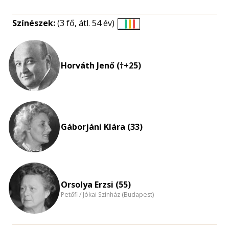
Színészek:
(3 fő, átl. 54 év)
Életkori
eloszlás
nagyítása
Horváth Jenő (†+25)
Gáborjáni Klára (33)
Orsolya Erzsi (55)
Petőfi / Jókai Színház (Budapest)