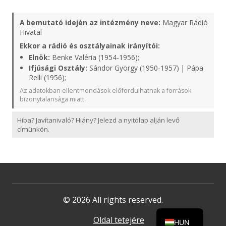
A bemutató idején az intézmény neve:
Magyar Rádió
Hivatal
Ekkor a rádió és osztályainak irányítói:
Elnök:
Benke Valéria (1954-1956);
Ifjúsági Osztály:
Sándor György (1950-1957) | Pápa
Relli (1956);
Az adatokban ellentmondások előfordulhatnak a források
bizonytalansága miatt.
Hiba? Javítanivaló? Hiány? Jelezd a nyitólap alján levő
címünkön.
© 2026 All rights reserved.
Oldal tetejére
HUN