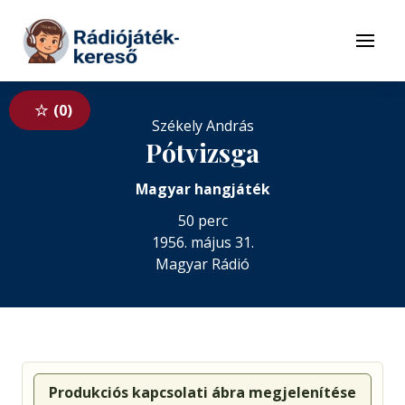
Tovább a navigációhoz
Tovább a tartalomhoz
Menü
0
Székely András
Pótvizsga
Magyar hangjáték
50 perc
1956. május 31.
Magyar Rádió
Produkciós kapcsolati ábra megjelenítése