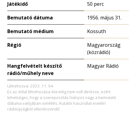
Játékidő
50 perc
Bemutató dátuma
1956. május 31.
Bemutató médium
Kossuth
Régió
Magyarország
(közrádió)
Hangfelvételt készítő
Magyar Rádió
rádió/műhely neve
Létrehozva: 2023. 11. 04.
Ez az oldal létrehozása óta még nem volt átnézve, ezért
lehetséges, hogy a szereposztás hiányos vagy a bemutató
dátuma valójában ismétlés. Kutatói használat esetén
rádióújságból ellenőrizendő.