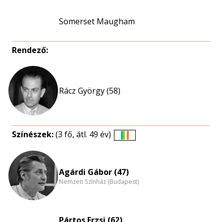
Somerset Maugham
Rendező:
Rácz György (58)
Színészek:
(3 fő, átl. 49 év)
Életkori
eloszlás
nagyítása
Agárdi Gábor (47)
Nemzeti Színház (Budapest)
Pártos Erzsi (62)