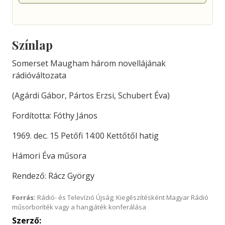
Színlap
Somerset Maugham három novellájának
rádióváltozata
(Agárdi Gábor, Pártos Erzsi, Schubert Éva)
Fordította: Fóthy János
1969. dec. 15 Petőfi 14:00 Kettőtől hatig
Hámori Éva műsora
Rendező: Rácz György
Forrás:
Rádió- és Televízió Újság; Kiegészítésként Magyar Rádió
műsorboríték vagy a hangjáték konferálása
Szerző: