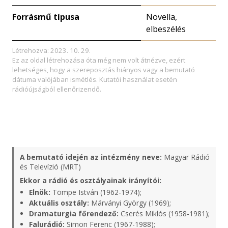
Forrásmű típusa
Novella,
elbeszélés
Létrehozva: 2023. 10. 29.
Ez az oldal létrehozása óta még nem volt átnézve, ezért
lehetséges, hogy a szereposztás hiányos vagy a bemutató
dátuma valójában ismétlés. Kutatói használat esetén
rádióújságból ellenőrizendő.
A bemutató idején az intézmény neve:
Magyar Rádió
és Televízió (MRT)
Ekkor a rádió és osztályainak irányítói:
Elnök:
Tömpe István (1962-1974);
Aktuális osztály:
Márványi György (1969);
Dramaturgia főrendező:
Cserés Miklós (1958-1981);
Falurádió:
Simon Ferenc (1967-1988);