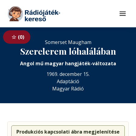
Tovább a navigációhoz
Tovább a tartalomhoz
Menü
0
Somerset Maugham
Szerelerem lóhalálában
Angol mű magyar hangjáték-változata
1969. december 15.
Adaptáció
Magyar Rádió
Produkciós kapcsolati ábra megjelenítése