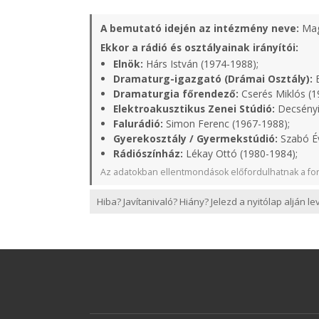
A bemutató idején az intézmény neve:
Mag
Ekkor a rádió és osztályainak irányítói:
Elnök:
Hárs István (1974-1988);
Dramaturg-igazgató (Drámai Osztály):
B
Dramaturgia főrendező:
Cserés Miklós (1
Elektroakusztikus Zenei Stúdió:
Decsényi
Falurádió:
Simon Ferenc (1967-1988);
Gyerekosztály / Gyermekstúdió:
Szabó Év
Rádiószínház:
Lékay Ottó (1980-1984);
Az adatokban ellentmondások előfordulhatnak a for
Hiba? Javítanivaló? Hiány? Jelezd a nyitólap alján l