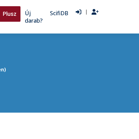
|
Új
ScifiDB
Plusz
darab?
en)