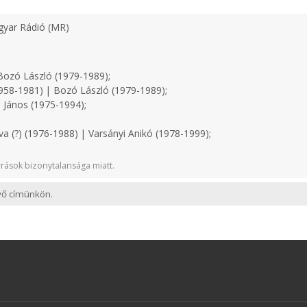
yar Rádió (MR)
ozó László (1979-1989);
958-1981) | Bozó László (1979-1989);
 János (1975-1994);
a (?) (1976-1988) | Varsányi Anikó (1978-1999);
rások bizonytalansága miatt.
evő címünkön.