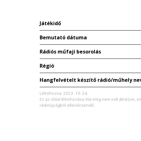
Játékidő
Bemutató dátuma
Rádiós műfaji besorolás
Régió
Hangfelvételt készítő rádió/műhely ne
Létrehozva: 2023. 10. 24.
Ez az oldal létrehozása óta még nem volt átnézve, e
rádióújságból ellenőrizendő.