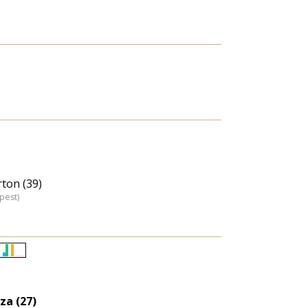
ton (39)
pest)
Életkori
eloszlás
nagyítása
za (27)