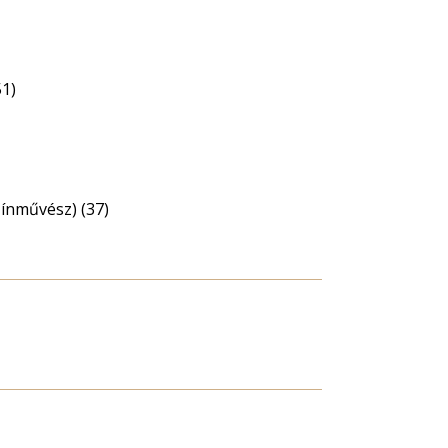
51)
zínművész) (37)