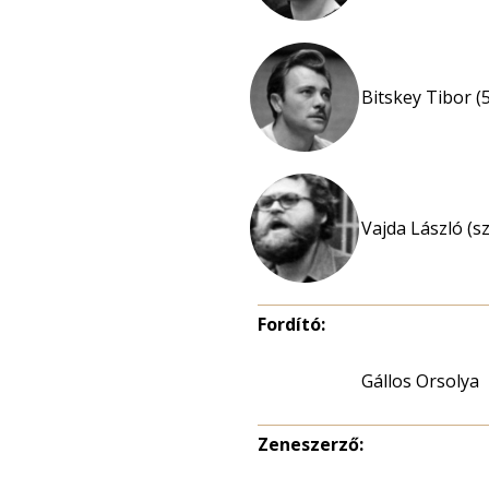
Bitskey Tibor (
Vajda László (s
Fordító:
Gállos Orsolya
Zeneszerző: