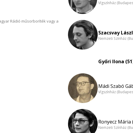
Vígszínház (Budapes
Magyar Rádió műsorboríték vagy a
Szacsvay Lászl
Nemzeti Színház (B
Győri Ilona (51
Mádi Szabó Gáb
Vígszínház (Budapes
Ronyecz Mária 
Nemzeti Színház (B