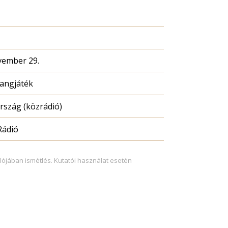
vember 29.
hangjáték
szág (közrádió)
Rádió
lójában ismétlés. Kutatói használat esetén