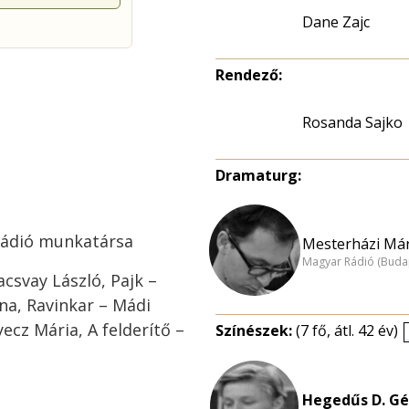
Dane Zajc
Rendező:
Rosanda Sajko
Dramaturg:
 Rádió munkatársa
Mesterházi Már
Magyar Rádió (Buda
csvay László, Pajk –
ona, Ravinkar – Mádi
ecz Mária, A felderítő –
Színészek:
(7 fő, átl. 42 év)
Hegedűs D. Gé