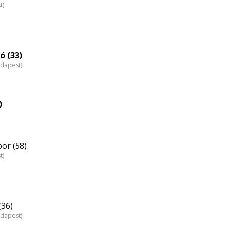
t)
ó (33)
udapest)
)
or (58)
t)
(36)
udapest)