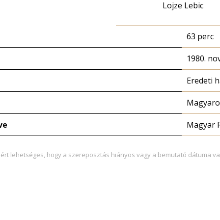
Lojze Lebic
63 perc
1980. no
Eredeti 
Magyaror
ve
Magyar 
zért lehetséges, hogy a szereposztás hiányos vagy a bemutató dátuma va