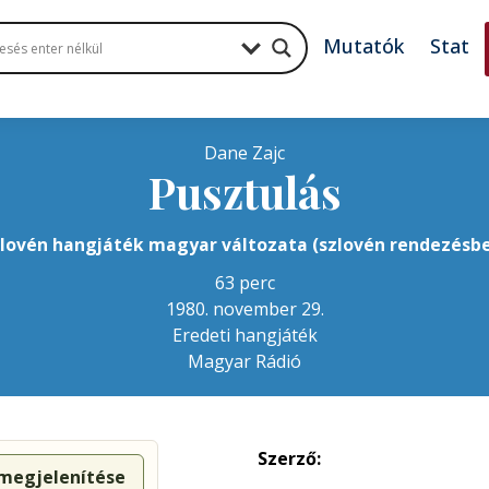
Mutatók
Stat
Dane Zajc
Pusztulás
lovén hangjáték magyar változata (szlovén rendezésb
63 perc
1980. november 29.
Eredeti hangjáték
Magyar Rádió
Szerző:
 megjelenítése