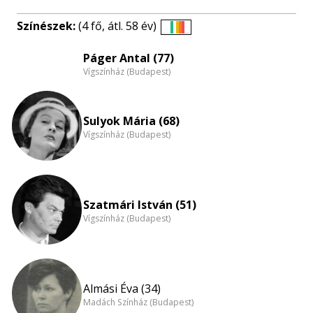
Színészek:
(4 fő, átl. 58 év)
Életkori
eloszlás
Páger Antal (77)
Vígszínház (Budapest)
nagyítása
Sulyok Mária (68)
Vígszínház (Budapest)
Szatmári István (51)
Vígszínház (Budapest)
Almási Éva (34)
Madách Színház (Budapest)