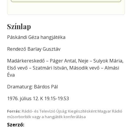
Színlap
Páskándi Géza hangjátéka
Rendező Barlay Gusztáv
Madárkereskedő – Páger Antal, Neje – Sulyok Mária,
Első vevő – Szatmári István, Második vevő – Almási
Éva
Dramaturg: Bárdos Pál
1976. július 12. K 19.15-19.53
Forrás:
Rádió- és Televízió Újság; Kiegészítésként Magyar Rádió
műsorboríték vagy a hangjáték konferálása
Szerző: