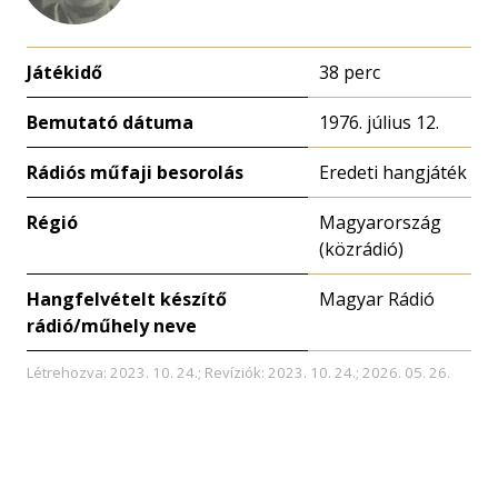
Játékidő
38 perc
Bemutató dátuma
1976. július 12.
Rádiós műfaji besorolás
Eredeti hangjáték
Régió
Magyarország
(közrádió)
Hangfelvételt készítő
Magyar Rádió
rádió/műhely neve
Létrehozva: 2023. 10. 24.; Revíziók: 2023. 10. 24.; 2026. 05. 26.