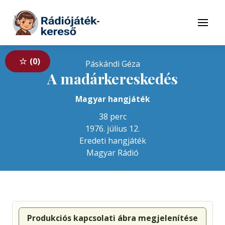
Tovább a navigációhoz
Tovább a tartalomhoz
Menü
0
Páskándi Géza
A madárkereskedés
Magyar hangjáték
38 perc
1976. július 12.
Eredeti hangjáték
Magyar Rádió
Produkciós kapcsolati ábra megjelenítése