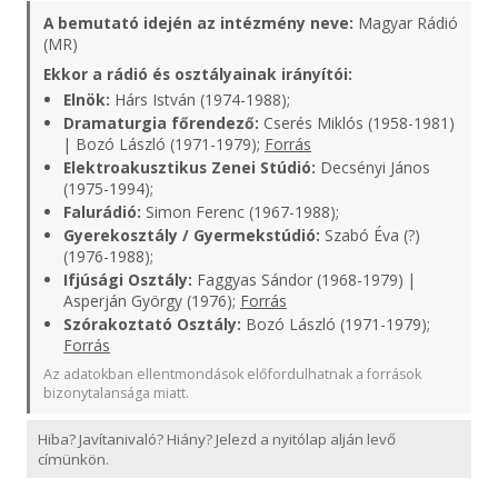
A bemutató idején az intézmény neve:
Magyar Rádió
(MR)
Ekkor a rádió és osztályainak irányítói:
Elnök:
Hárs István (1974-1988);
Dramaturgia főrendező:
Cserés Miklós (1958-1981)
| Bozó László (1971-1979);
Forrás
Elektroakusztikus Zenei Stúdió:
Decsényi János
(1975-1994);
Falurádió:
Simon Ferenc (1967-1988);
Gyerekosztály / Gyermekstúdió:
Szabó Éva (?)
(1976-1988);
Ifjúsági Osztály:
Faggyas Sándor (1968-1979) |
Asperján György (1976);
Forrás
Szórakoztató Osztály:
Bozó László (1971-1979);
Forrás
Az adatokban ellentmondások előfordulhatnak a források
bizonytalansága miatt.
Hiba? Javítanivaló? Hiány? Jelezd a nyitólap alján levő
címünkön.