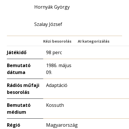
Hornyák György
Szalay József
Kézi besorolás
AI kategorizálás
Játékidő
98 perc
Bemutató
1986. május
dátuma
09.
Rádiós műfaji
Adaptáció
besorolás
Bemutató
Kossuth
médium
Régió
Magyarország