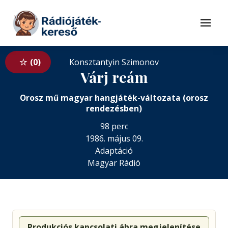
Tovább a navigációhoz
Tovább a tartalomhoz
Menü
0
Konsztantyin Szimonov
Várj reám
Orosz mű magyar hangjáték-változata (orosz
rendezésben)
98 perc
1986. május 09.
Adaptáció
Magyar Rádió
Produkciós kapcsolati ábra megjelenítése