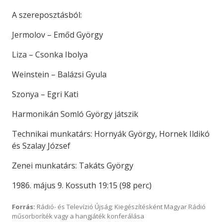
A szereposztásból:
Jermolov – Emőd György
Liza – Csonka Ibolya
Weinstein – Balázsi Gyula
Szonya – Egri Kati
Harmonikán Somló György játszik
Technikai munkatárs: Hornyák György, Hornek Ildikó
és Szalay József
Zenei munkatárs: Takáts György
1986. május 9. Kossuth 19:15 (98 perc)
Forrás:
Rádió- és Televízió Újság; Kiegészítésként Magyar Rádió
műsorboríték vagy a hangjáték konferálása