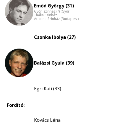
eloszlás
Emőd György (31)
nagyítása
Győri színház (?) (Győr)
Thália Színház
Arizona Színház (Budapest)
Csonka Ibolya (27)
Balázsi Gyula (39)
Egri Kati (33)
Fordító:
Kovács Léna