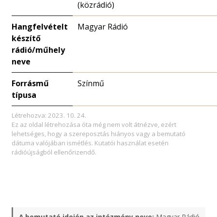
(közrádió)
Hangfelvételt
Magyar Rádió
készítő
rádió/műhely
neve
Forrásmű
Színmű
típusa
Létrehozva: 2023. 10. 24.
Ez az oldal létrehozása óta még nem volt átnézve, ezért
lehetséges, hogy a szereposztás hiányos vagy a bemutató
dátuma valójában ismétlés. Kutatói használat esetén
rádióújságból ellenőrizendő.
A bemutató idején az intézmény neve:
Magyar Rádió