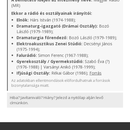
(MR)
Ekkor a rádió és osztályainak irányítói:
Elnök:
Hárs István (1974-1988);
Dramaturg-igazgató (Drámai Osztály):
Bozó
László (1979-1989);
Dramaturgia főrendező:
Bozó László (1979-1989);
Elektroakusztikus Zenei Stúdió:
Decsényi János
(1975-1994);
Falurádió:
Simon Ferenc (1967-1988);
Gyerekosztály / Gyermekstúdió:
Szabó Éva (?)
(1976-1988) | Varsányi Anikó (1978-1999);
Ifjúsági Osztály:
Rékai Gábor (1986);
Forrás
Az adatokban ellentmondások előfordulhatnak a források
bizonytalansága miatt.
Hiba? Javítanivaló? Hiány? Jelezd a nyitólap alján levő
címünkön.