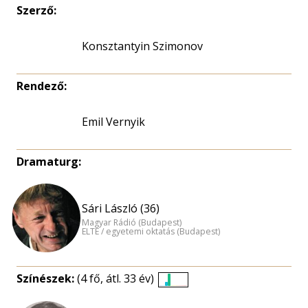
Szerző:
Konsztantyin Szimonov
Rendező:
Emil Vernyik
Dramaturg:
Sári László (36)
Magyar Rádió (Budapest)
ELTE / egyetemi oktatás (Budapest)
Színészek:
(4 fő, átl. 33 év)
Életkori