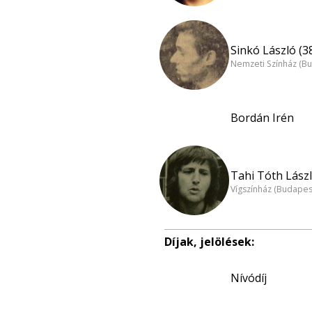
Sinkó László (3
Nemzeti Színház (B
Bordán Irén
Tahi Tóth Lászl
Vígszínház (Budapes
Díjak, jelölések:
Nívódíj