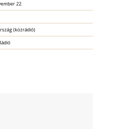
vember 22.
szág (közrádió)
Rádió