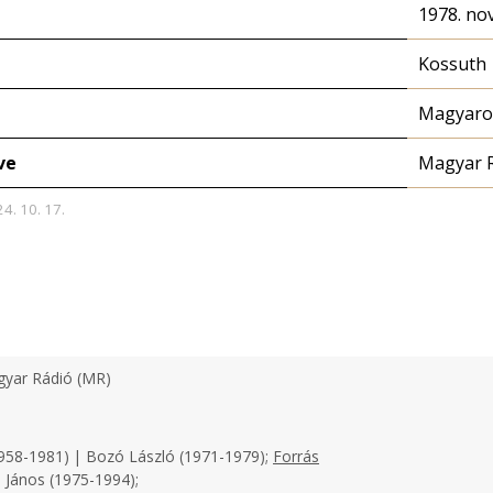
1978. no
Kossuth
Magyaror
ve
Magyar 
24. 10. 17.
yar Rádió (MR)
958-1981) | Bozó László (1971-1979);
Forrás
 János (1975-1994);