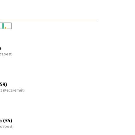
Életkori
eloszlás
nagyítása
)
dapest)
59)
áz (Kecskemét)
 (35)
udapest)