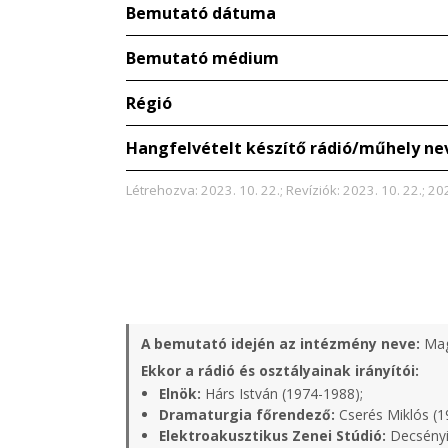
Bemutató dátuma
Bemutató médium
Régió
Hangfelvételt készítő rádió/műhely ne
Létrehozva: 2023. 10. 22.; Revíziók: 2023. 10. 22.; 20
A bemutató idején az intézmény neve:
Mag
Ekkor a rádió és osztályainak irányítói:
Elnök:
Hárs István (1974-1988);
Dramaturgia főrendező:
Cserés Miklós (1
Elektroakusztikus Zenei Stúdió:
Decsényi