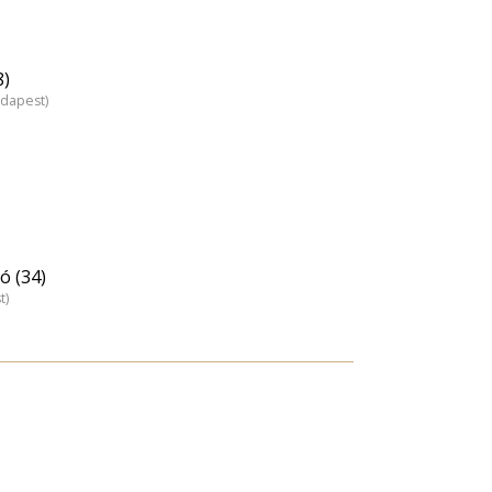
8)
udapest)
ó (34)
t)