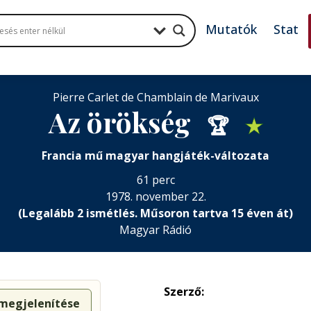
Mutatók
Stat
Pierre Carlet de Chamblain de Marivaux
Az örökség
🏆
★
Francia mű magyar hangjáték-változata
61 perc
1978. november 22.
(Legalább 2 ismétlés. Műsoron tartva 15 éven át)
Magyar Rádió
Szerző:
 megjelenítése