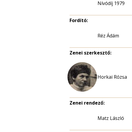
Nívódíj 1979
Fordító:
Réz Ádám
Zenei szerkesztő:
Horkai Rózsa
Zenei rendező:
Matz László