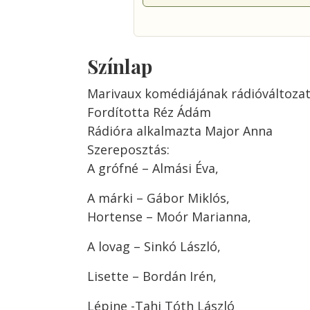
Színlap
Marivaux komédiájának rádióváltoza
Fordította Réz Ádám
Rádióra alkalmazta Major Anna
Szereposztás:
A grófné – Almási Éva,
A márki – Gábor Miklós,
Hortense – Moór Marianna,
A lovag – Sinkó László,
Lisette – Bordán Irén,
Lépine -Tahi Tóth László