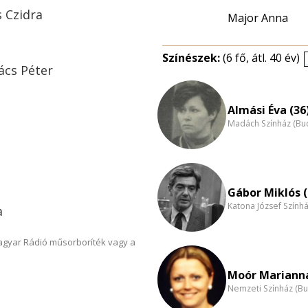
 Czidra
Major Anna
Színészek:
(6 fő, átl. 40 év)
ács Péter
Almási Éva (36
Madách Színház (Bu
Gábor Miklós (
Katona József Szính
a
Magyar Rádió műsorboríték vagy a
Moór Marianna
Nemzeti Színház (B