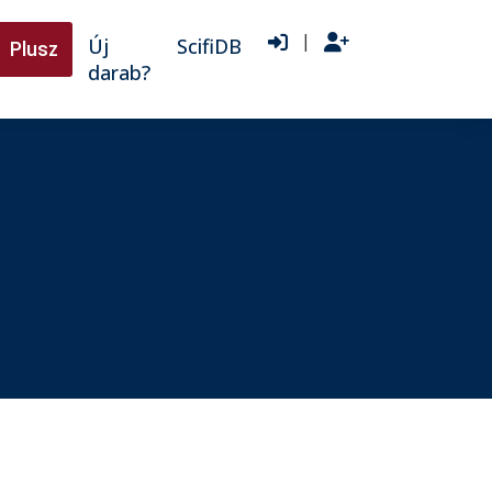
|
Új
ScifiDB
Plusz
darab?