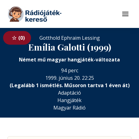
Tovább a navigációhoz
Tovább a tartalomhoz
Menü
0
Gotthold Ephraim Lessing
Emília Galotti (1999)
Német mű magyar hangjáték-változata
94 perc
1999. június 20. 22:25
(Legalább 1 ismétlés. Műsoron tartva 1 éven át)
Adaptáció
Hangjáték
Magyar Rádió