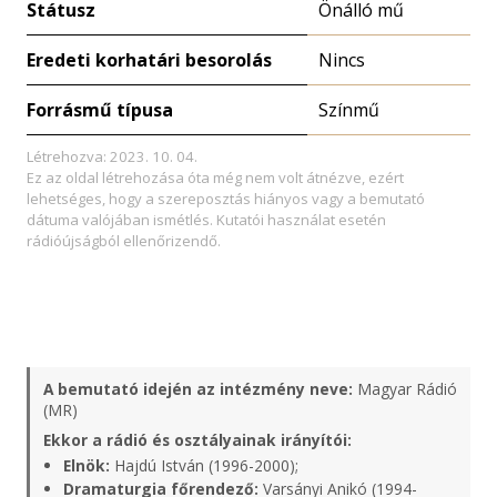
Státusz
Önálló mű
Eredeti korhatári besorolás
Nincs
Forrásmű típusa
Színmű
Létrehozva: 2023. 10. 04.
Ez az oldal létrehozása óta még nem volt átnézve, ezért
lehetséges, hogy a szereposztás hiányos vagy a bemutató
dátuma valójában ismétlés. Kutatói használat esetén
rádióújságból ellenőrizendő.
A bemutató idején az intézmény neve:
Magyar Rádió
(MR)
Ekkor a rádió és osztályainak irányítói:
Elnök:
Hajdú István (1996-2000);
Dramaturgia főrendező:
Varsányi Anikó (1994-