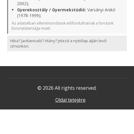
2002);
Gyerekosztály / Gyermekstúdió:
Varsányi Anikó
(1978-1999);
Az adatokban ellentmondások előfordulhatnak a források
bizonytalansága miatt.
Hiba? Javítanivaló? Hiány? Jelezd a nyitólap alján levő
címünkön.
© 2026 All rights reserved.
Oldal tetejére