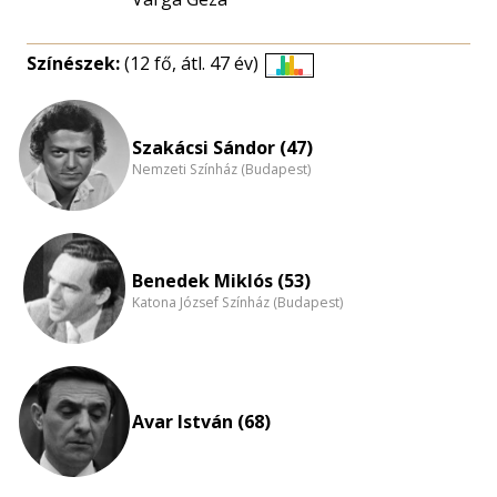
Színészek:
(12 fő, átl. 47 év)
Életkori
eloszlás
nagyítása
Szakácsi Sándor (47)
Nemzeti Színház (Budapest)
Benedek Miklós (53)
Katona József Színház (Budapest)
Avar István (68)