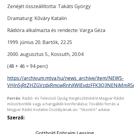
Zenéjét összeállította: Takáts György
Dramaturg: Kőváry Katalin
Rádióra alkalmazta és rendezte: Varga Géza
1999. június 20. Bartók, 22.25
2000. augusztus 5., Kossuth, 20.04
(48 + 46 = 94 perc)
https://archivum.mtva.hu/news_archive/item/NEWS-
VHlnSjRtZHZGVzdxRmcwRnhXWlEvdzFFK3Q3NENiMmR5
Forrás:
Rádió- és Televízió Újság; Kiegészítésként Magyar Rádió
műsorboríték vagy a hangjáték konferálása; További forrás a
Magyar Rádió Irodalmi Osztályának ún. "Skontró" adatai
Szerző:
Gotthold Ephraim Lessing