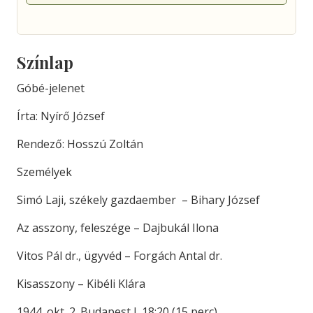
Színlap
Góbé-jelenet
Írta: Nyírő József
Rendező: Hosszú Zoltán
Személyek
Simó Laji, székely gazdaember – Bihary József
Az asszony, feleszége – Dajbukál Ilona
Vitos Pál dr., ügyvéd – Forgách Antal dr.
Kisasszony – Kibéli Klára
1944. okt. 2. Budapest I. 18:20 (15 perc)