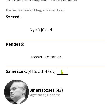
Forrás:
Rádióélet; Magyar Rádió Újság
Szerző:
Nyirő József
Rendező:
Hosszú Zoltán dr.
Színészek:
(4 fő, átl. 47 év)
Életkori
eloszlás
nagyítása
Bihari József (43)
Vígszínház (Budapest)