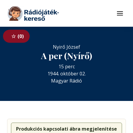
Tovább a navigációhoz
Tovább a tartalomhoz
Menü
0
Nyirő József
A per (Nyírő)
15 perc
1944. október 02.
Magyar Rádió
Produkciós kapcsolati ábra megjelenítése