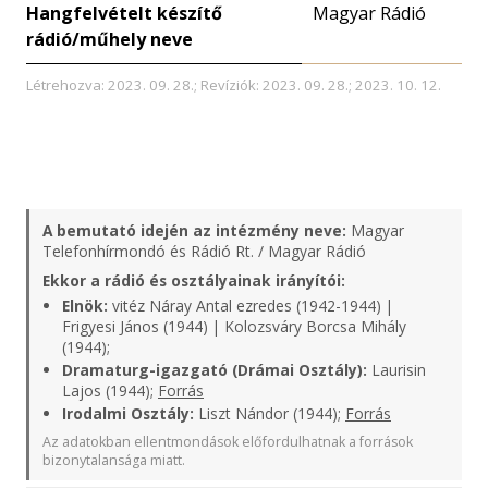
Hangfelvételt készítő
Magyar Rádió
rádió/műhely neve
Létrehozva: 2023. 09. 28.; Revíziók: 2023. 09. 28.; 2023. 10. 12.
A bemutató idején az intézmény neve:
Magyar
Telefonhírmondó és Rádió Rt. / Magyar Rádió
Ekkor a rádió és osztályainak irányítói:
Elnök:
vitéz Náray Antal ezredes (1942-1944) |
Frigyesi János (1944) | Kolozsváry Borcsa Mihály
(1944);
Dramaturg-igazgató (Drámai Osztály):
Laurisin
Lajos (1944);
Forrás
Irodalmi Osztály:
Liszt Nándor (1944);
Forrás
Az adatokban ellentmondások előfordulhatnak a források
bizonytalansága miatt.