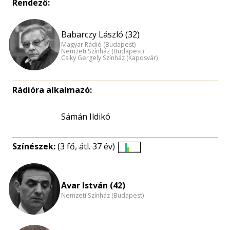
Rendező:
Babarczy László (32)
Magyar Rádió (Budapest)
Nemzeti Színház (Budapest)
Csiky Gergely Színház (Kaposvár)
Rádióra alkalmazó:
Sámán Ildikó
Színészek:
(3 fő, átl. 37 év)
Életkori
eloszlás
nagyítása
Avar István (42)
Nemzeti Színház (Budapest)