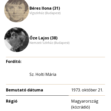
Béres Ilona (31)
Vígszínház (Budapest)
Őze Lajos (38)
Nemzeti Színház (Budapest)
Fordító:
Sz. Holti Mária
Bemutató dátuma
1973. október 21.
Régió
Magyarország
(közrádió)