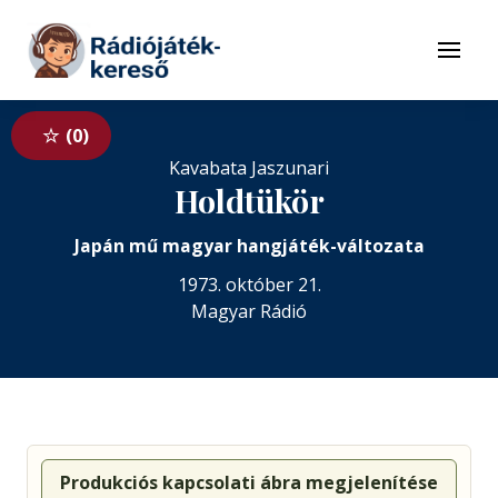
Tovább a navigációhoz
Tovább a tartalomhoz
Menü
0
Kavabata Jaszunari
Holdtükör
Japán mű magyar hangjáték-változata
1973. október 21.
Magyar Rádió
Produkciós kapcsolati ábra megjelenítése