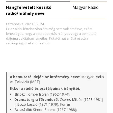
Hangfelvételt készítő
Magyar Rádió
rádió/műhely neve
Létrehozva: 2023. 09. 24.
Ez az oldal létrehozása óta még nem volt átnézve, ezért
lehetséges, hogy a szereposztás hiányos vagy a bemutató
dátuma valójában ismétlés. Kutatói használat esetén
rádióújságból ellenőrizendő.
A bemutató idején az intézmény neve:
Magyar Rádió
és Televízió (MRT)
Ekkor a rádió és osztályainak irányítói:
Elnök:
Tömpe István (1962-1974);
Dramaturgia főrendező:
Cserés Miklós (1958-1981)
| Bozó László (1971-1979);
Forrás
Falurádió:
Simon Ferenc (1967-1988);