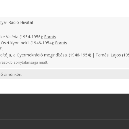
yar Rádió Hivatal
ke Valéria (1954-1956);
Forrás
 Osztályon belül (1946-1954);
Forrás
);
ndítója, a Gyermekrádió megindítása. (1946-1954) | Tamási Lajos (1
rások bizonytalansága miatt.
evő címünkön.