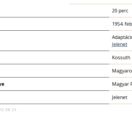
20 perc
1954. feb
Adaptáci
Jelenet
Kossuth
Magyaror
ve
Magyar 
Jelenet
25. 08. 31.