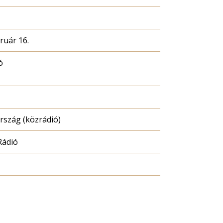
ruár 16.
ó
szág (közrádió)
Rádió