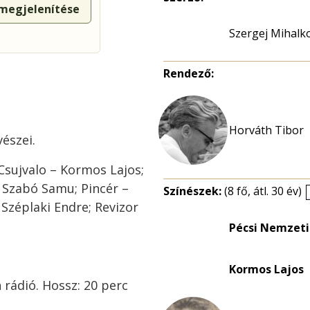
 megjelenítése
Szergej Mihalk
Rendező:
észei.
Csujvalo – Kormos Lajos;
 Szabó Samu; Pincér –
Színészek:
(8 fő, átl. 30 év)
Széplaki Endre; Revizor
Pécsi Nemzeti
Kormos Lajos
 rádió. Hossz: 20 perc