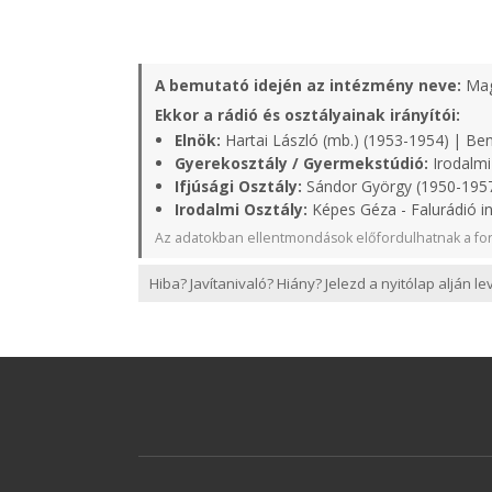
A bemutató idején az intézmény neve:
Mag
Ekkor a rádió és osztályainak irányítói:
Elnök:
Hartai László (mb.) (1953-1954) | Ben
Gyerekosztály / Gyermekstúdió:
Irodalmi
Ifjúsági Osztály:
Sándor György (1950-1957
Irodalmi Osztály:
Képes Géza - Falurádió i
Az adatokban ellentmondások előfordulhatnak a for
Hiba? Javítanivaló? Hiány? Jelezd a nyitólap alján l