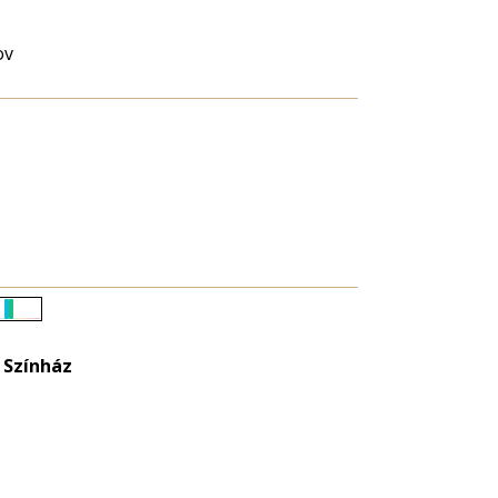
ov
Életkori
eloszlás
 Színház
nagyítása