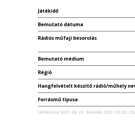
Játékidő
Bemutató dátuma
Rádiós műfaji besorolás
Bemutató médium
Régió
Hangfelvételt készítő rádió/műhely ne
Forrásmű típusa
Létrehozva: 2023. 09. 20.; Revíziók: 2023. 09. 20.; 20