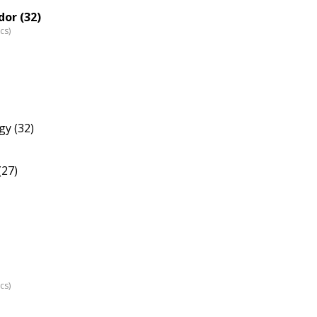
or (32)
cs)
y (32)
(27)
cs)