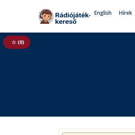
Tovább a navigációhoz
Tovább a tartalomhoz
English
Hírek
0