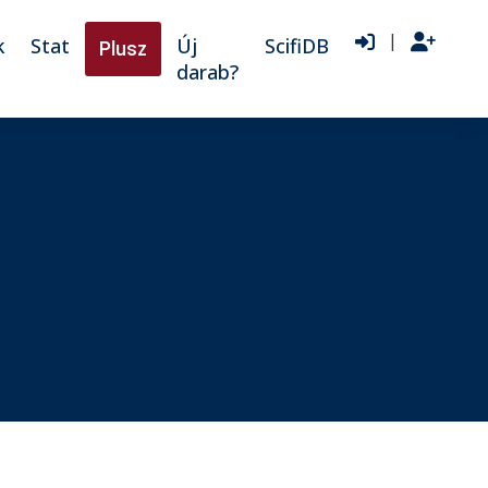
|
k
Stat
Új
ScifiDB
Plusz
darab?