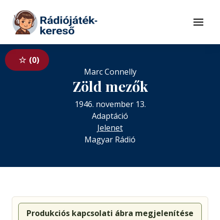
Tovább a navigációhoz
Tovább a tartalomhoz
Menü
0
Marc Connelly
Zöld mezők
1946. november 13.
Adaptáció
Jelenet
Magyar Rádió
Produkciós kapcsolati ábra megjelenítése