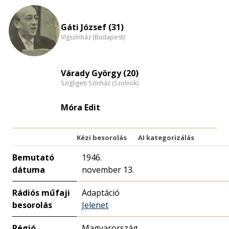
eloszlás
nagyítása
Gáti József (31)
Vígszínház (Budapest)
Várady György (20)
Szigligeti Színház (Szolnok)
Móra Edit
Kézi besorolás
AI kategorizálás
Bemutató
1946.
dátuma
november 13.
Rádiós műfaji
Adaptáció
besorolás
Jelenet
Régió
Magyarország