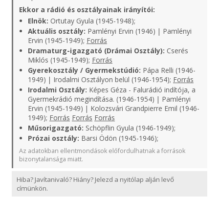
Ekkor a rádió és osztályainak irányítói:
Elnök:
Ortutay Gyula (1945-1948);
Aktuális osztály:
Pamlényi Ervin (1946) | Pamlényi
Ervin (1945-1949);
Forrás
Dramaturg-igazgató (Drámai Osztály):
Cserés
Miklós (1945-1949);
Forrás
Gyerekosztály / Gyermekstúdió:
Pápa Relli (1946-
1949) | Irodalmi Osztályon belül (1946-1954);
Forrás
Irodalmi Osztály:
Képes Géza - Falurádió indítója, a
Gyermekrádió megindítása. (1946-1954) | Pamlényi
Ervin (1945-1949) | Kolozsvári Grandpierre Emil (1946-
1949);
Forrás
Forrás
Forrás
Műsorigazgató:
Schöpflin Gyula (1946-1949);
Prózai osztály:
Barsi Ödön (1945-1946);
Az adatokban ellentmondások előfordulhatnak a források
bizonytalansága miatt.
Hiba? Javítanivaló? Hiány? Jelezd a nyitólap alján levő
címünkön.