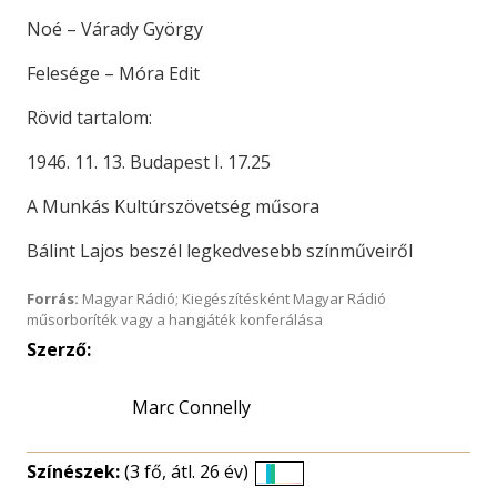
Noé – Várady György
Felesége – Móra Edit
Rövid tartalom:
1946. 11. 13. Budapest I. 17.25
A Munkás Kultúrszövetség műsora
Bálint Lajos beszél legkedvesebb színműveiről
Forrás:
Magyar Rádió; Kiegészítésként Magyar Rádió
műsorboríték vagy a hangjáték konferálása
Szerző:
Marc Connelly
Színészek:
(3 fő, átl. 26 év)
Életkori