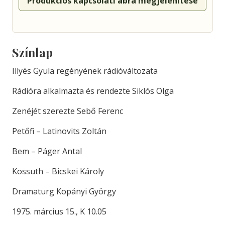
Produkciós kapcsolati ábra megjelenítése
Színlap
Illyés Gyula regényének rádióváltozata
Rádióra alkalmazta és rendezte Siklós Olga
Zenéjét szerezte Sebő Ferenc
Petőfi – Latinovits Zoltán
Bem – Páger Antal
Kossuth – Bicskei Károly
Dramaturg Kopányi György
1975. március 15., K 10.05