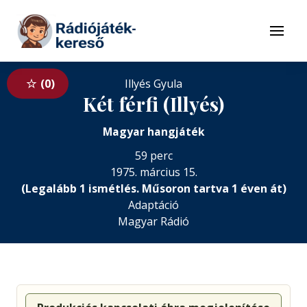
Tovább a navigációhoz
Tovább a tartalomhoz
Menü
0
Illyés Gyula
Két férfi (Illyés)
Magyar hangjáték
59 perc
1975. március 15.
(Legalább 1 ismétlés. Műsoron tartva 1 éven át)
Adaptáció
Magyar Rádió