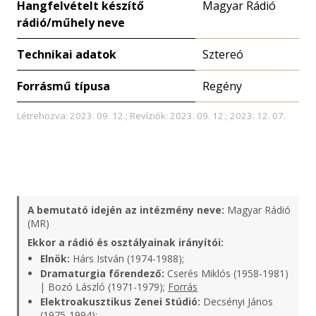
Hangfelvételt készítő
Magyar Rádió
rádió/műhely neve
Technikai adatok
Sztereó
Forrásmű típusa
Regény
Létrehozva: 2023. 09. 12.; Revíziók: 2023. 09. 12.; 2023. 12. 07.
A bemutató idején az intézmény neve:
Magyar Rádió
(MR)
Ekkor a rádió és osztályainak irányítói:
Elnök:
Hárs István (1974-1988);
Dramaturgia főrendező:
Cserés Miklós (1958-1981)
| Bozó László (1971-1979);
Forrás
Elektroakusztikus Zenei Stúdió:
Decsényi János
(1975-1994);