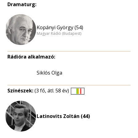
Dramaturg:
Kopányi György (54)
Magyar Rádió (Budapest)
Rádióra alkalmazó:
Siklós Olga
Színészek:
(3 fő, átl. 58 év)
Életkori
eloszlás
nagyítása
Latinovits Zoltán (44)