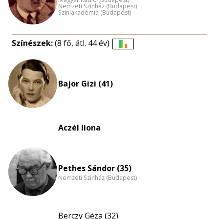
Nemzeti Színház (Budapest)
Színiakadémia (Budapest)
Színészek:
(8 fő, átl. 44 év)
Életkori
eloszlás
nagyítása
Bajor Gizi (41)
Aczél Ilona
Pethes Sándor (35)
Nemzeti Színház (Budapest)
Berczy Géza (32)