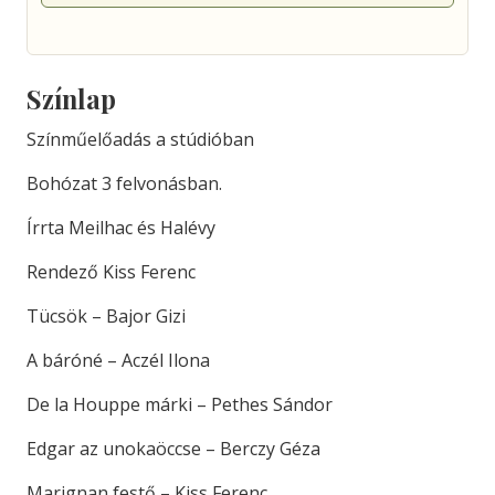
Színlap
Színműelőadás a stúdióban
Bohózat 3 felvonásban.
Írrta Meilhac és Halévy
Rendező Kiss Ferenc
Tücsök – Bajor Gizi
A báróné – Aczél Ilona
De la Houppe márki – Pethes Sándor
Edgar az unokaöccse – Berczy Géza
Marignan festő – Kiss Ferenc