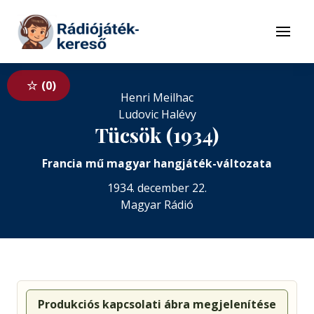
Tovább a navigációhoz
Tovább a tartalomhoz
Menü
0
Henri Meilhac
Ludovic Halévy
Tücsök (1934)
Francia mű magyar hangjáték-változata
1934. december 22.
Magyar Rádió
Produkciós kapcsolati ábra megjelenítése