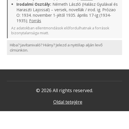
Irodalmi Osztály:
Németh László (Halász Gyulával és
Haraszti Lajossal) – versek, novellák / irod. ig. Prózao
O: 1934. november 1-jétől 1935. április 17-ig (1934-
1935);
Forrás
Az adatokban ellentmondások előfordulhatnak a források
bizonytalansága miatt.
Hiba? Javítanivaló? Hiány? Jelezd a nyitólap alján levő
címünkön.
© 2026 All rights reserved.
Oldal tetejére