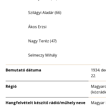
Szilágyi Aladár (66)
Ákos Erzsi
Nagy Teréz (47)
Selmeczy Mihály
Bemutató dátuma
1934. d
22.
Régió
Magyar
(közrádi
Hangfelvételt készítő rádió/műhely neve
Magyar 