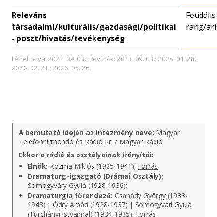
Releváns
Feudális
társadalmi/kulturális/gazdasági/politikai
rang/ari
- poszt/hivatás/tevékenység
Létrehozva: 2023. 09. 03.; Revíziók: 2023. 09. 03.; 2025. 01. 28.;
2026. 02. 21.; 2026. 05. 26.
A bemutató idején az intézmény neve:
Magyar
Telefonhírmondó és Rádió Rt. / Magyar Rádió
Ekkor a rádió és osztályainak irányítói:
Elnök:
Kozma Miklós (1925-1941);
Forrás
Dramaturg-igazgató (Drámai Osztály):
Somogyváry Gyula (1928-1936);
Dramaturgia főrendező:
Csanády György (1933-
1943) | Ódry Árpád (1928-1937) | Somogyvári Gyula
(Turchányi Istvánnal) (1934-1935);
Forrás